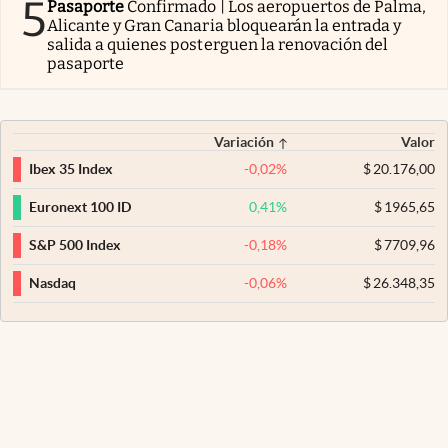
5
Pasaporte
Confirmado | Los aeropuertos de Palma,
Alicante y Gran Canaria bloquearán la entrada y
salida a quienes posterguen la renovación del
pasaporte
Variación
Valor
-0,02
%
$
20.176,00
Ibex 35 Index
0,41
%
$
1965,65
Euronext 100 ID
-0,18
%
$
7709,96
S&P 500 Index
-0,06
%
$
26.348,35
Nasdaq