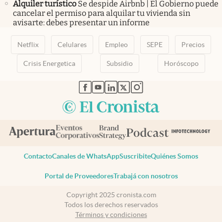
Alquiler turístico
Se despide Airbnb | El Gobierno puede
cancelar el permiso para alquilar tu vivienda sin
avisarte: debes presentar un informe
Netflix
Celulares
Empleo
SEPE
Precios
Crisis Energetica
Subsidio
Horóscopo
abre en nueva pestaña
abre en nueva pestaña
abre en nueva pestaña
abre en nueva pestaña
abre en nueva pestaña
Contacto
Canales de WhatsApp
Suscribite
Quiénes Somos
Portal de Proveedores
Trabajá con nosotros
Copyright 2025 cronista.com
Todos los derechos reservados
Términos y condiciones