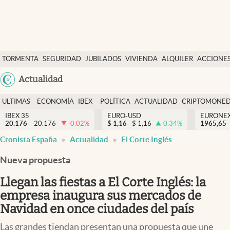
Últimas Noticias
TORMENTA
SEGURIDAD
JUBILADOS
VIVIENDA
ALQUILER
ACCIONE
Economía y finanzas
SOCIAL
Argentina
Actualidad
Política
España
Actualidad
ULTIMAS
ECONOMÍA
IBEX
POLÍTICA
ACTUALIDAD
CRIPTOMONE
México
NOTICIAS
Y
Y
IBEX 35
EURO-USD
EURONE
Criptomonedas
20.176
20.176
-0.02
%
$
1,16
$
1,16
0.34
%
USA
1965,65
FINANZAS
EURO
Cronista España
Actualidad
El Corte Inglés
Colombia
España
Uruguay
Nueva propuesta
Llegan las fiestas a El Corte Inglés: la
empresa inaugura sus mercados de
Navidad en once ciudades del país
Las grandes tiendan presentan una propuesta que une