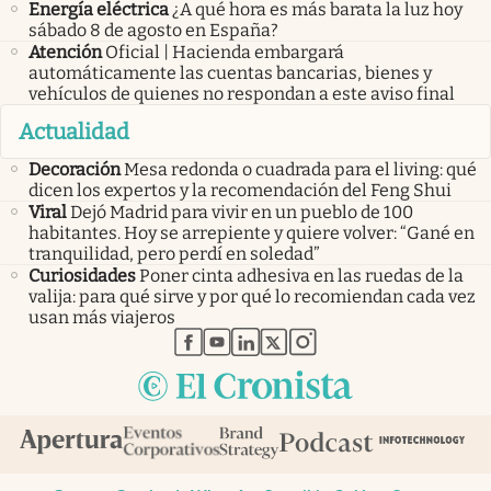
Energía eléctrica
¿A qué hora es más barata la luz hoy
sábado 8 de agosto en España?
Atención
Oficial | Hacienda embargará
automáticamente las cuentas bancarias, bienes y
vehículos de quienes no respondan a este aviso final
Actualidad
Decoración
Mesa redonda o cuadrada para el living: qué
dicen los expertos y la recomendación del Feng Shui
Viral
Dejó Madrid para vivir en un pueblo de 100
habitantes. Hoy se arrepiente y quiere volver: “Gané en
tranquilidad, pero perdí en soledad”
Curiosidades
Poner cinta adhesiva en las ruedas de la
valija: para qué sirve y por qué lo recomiendan cada vez
usan más viajeros
abre en nueva pestaña
abre en nueva pestaña
abre en nueva pestaña
abre en nueva pestaña
abre en nueva pestaña