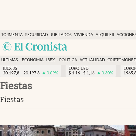
Últimas Noticias
TORMENTA
SEGURIDAD
JUBILADOS
VIVIENDA
ALQUILER
ACCIONE
Economía y finanzas
SOCIAL
Argentina
Política
España
Actualidad
ULTIMAS
ECONOMÍA
IBEX
POLÍTICA
ACTUALIDAD
CRIPTOMONE
México
NOTICIAS
Y
Y
IBEX 35
EURO-USD
EURO
Criptomonedas
20.197,8
20.197,8
0.09
%
$
1,16
$
1,16
0.30
%
USA
1965,
FINANZAS
EURO
Colombia
fiestas
España
Uruguay
fiestas