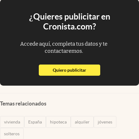
¿Quieres publicitar en
Cronista.com?
Accede aquí, completa tus datos y te
contactaremos.
abre en nueva pestaña
Quiero publicitar
Temas relacionados
vivienda
España
hipoteca
alquiler
jóvenes
solteros