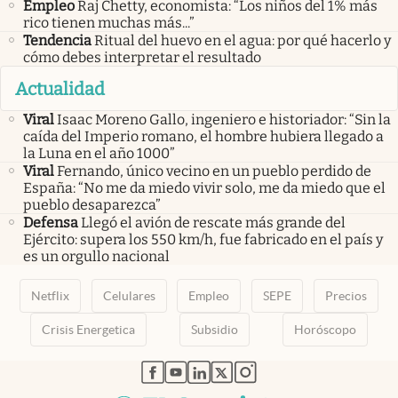
Empleo
Raj Chetty, economista: “Los niños del 1% más
rico tienen muchas más...”
Tendencia
Ritual del huevo en el agua: por qué hacerlo y
cómo debes interpretar el resultado
Actualidad
Viral
Isaac Moreno Gallo, ingeniero e historiador: “Sin la
caída del Imperio romano, el hombre hubiera llegado a
la Luna en el año 1000”
Viral
Fernando, único vecino en un pueblo perdido de
España: “No me da miedo vivir solo, me da miedo que el
pueblo desaparezca”
Defensa
Llegó el avión de rescate más grande del
Ejército: supera los 550 km/h, fue fabricado en el país y
es un orgullo nacional
Netflix
Celulares
Empleo
SEPE
Precios
Crisis Energetica
Subsidio
Horóscopo
abre en nueva pestaña
abre en nueva pestaña
abre en nueva pestaña
abre en nueva pestaña
abre en nueva pestaña