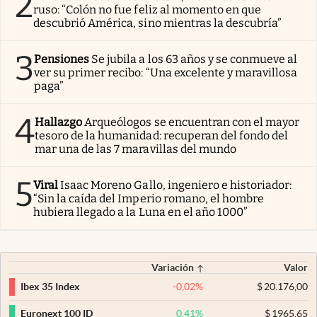
2
ruso: “Colón no fue feliz al momento en que
descubrió América, sino mientras la descubría”
3
Pensiones
Se jubila a los 63 años y se conmueve al
ver su primer recibo: “Una excelente y maravillosa
paga”
4
Hallazgo
Arqueólogos se encuentran con el mayor
tesoro de la humanidad: recuperan del fondo del
mar una de las 7 maravillas del mundo
5
Viral
Isaac Moreno Gallo, ingeniero e historiador:
“Sin la caída del Imperio romano, el hombre
hubiera llegado a la Luna en el año 1000”
Variación
Valor
-0,02
%
$
20.176,00
Ibex 35 Index
0,41
%
$
1965,65
Euronext 100 ID