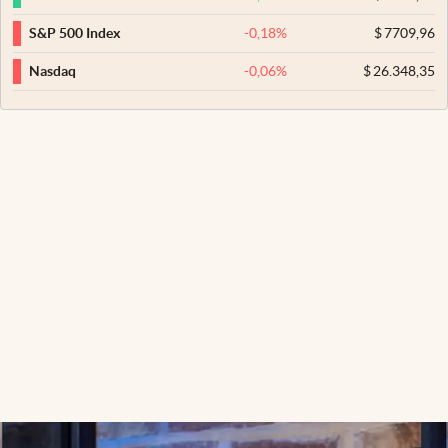
-0,18
%
$
7709,96
S&P 500 Index
-0,06
%
$
26.348,35
Nasdaq