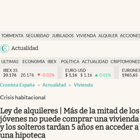
Últimas Noticias
TORMENTA
SEGURIDAD
JUBILADOS
VIVIENDA
ALQUILER
ACCIONE
Economía y finanzas
SOCIAL
Argentina
Actualidad
Política
España
Actualidad
ULTIMAS
ECONOMÍA
IBEX
POLÍTICA
ACTUALIDAD
CRIPTOMONE
México
NOTICIAS
Y
Y
IBEX 35
EURO-USD
EURONE
Criptomonedas
20.176
20.176
-0.02
%
$
1,16
$
1,16
0.01
%
USA
1965,65
FINANZAS
EURO
Cronista España
Actualidad
Vivienda
Colombia
España
Uruguay
Crisis habitacional
Ley de alquileres | Más de la mitad de los
jóvenes no puede comprar una vivienda
y los solteros tardan 5 años en acceder a
una hipoteca