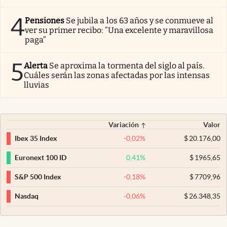
4
Pensiones
Se jubila a los 63 años y se conmueve al
ver su primer recibo: “Una excelente y maravillosa
paga”
5
Alerta
Se aproxima la tormenta del siglo al país.
Cuáles serán las zonas afectadas por las intensas
lluvias
Variación
Valor
-0,02
%
$
20.176,00
Ibex 35 Index
0,41
%
$
1965,65
Euronext 100 ID
-0,18
%
$
7709,96
S&P 500 Index
-0,06
%
$
26.348,35
Nasdaq