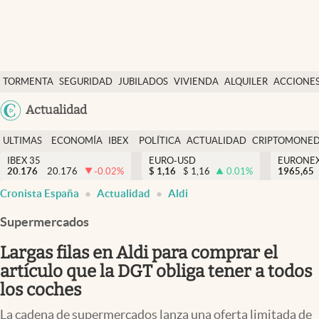
Últimas Noticias
TORMENTA
SEGURIDAD
JUBILADOS
VIVIENDA
ALQUILER
ACCIONE
Economía y finanzas
SOCIAL
Argentina
Actualidad
Política
España
Actualidad
ULTIMAS
ECONOMÍA
IBEX
POLÍTICA
ACTUALIDAD
CRIPTOMONE
México
NOTICIAS
Y
Y
IBEX 35
EURO-USD
EURONE
Criptomonedas
20.176
20.176
-0.02
%
$
1,16
$
1,16
0.01
%
USA
1965,65
FINANZAS
EURO
Cronista España
Actualidad
Aldi
Colombia
España
Uruguay
Supermercados
Largas filas en Aldi para comprar el
artículo que la DGT obliga tener a todos
los coches
La cadena de supermercados lanza una oferta limitada de