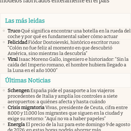
modelos fabricados enteramente en el país
Las más leidas
Truco
Qué significa encontrar una botella en la rueda del
coche y por qué es fundamental saber cómo actuar
Felicidad
Fiódor Dostoievski, histórico escritor ruso:
“Colón no fue feliz al momento en que descubrió
América, sino mientras la descubría”
Viral
Isaac Moreno Gallo, ingeniero e historiador: “Sin la
caída del Imperio romano, el hombre hubiera llegado a
la Luna en el año 1000”
Últimas Noticias
Schengen
España pide el pasaporte a los viajeros
procedentes de Italia y amplía los controles a siete
aeropuertos: a quiénes afecta y hasta cuándo
Crisis migratoria
Vivas, presidente de Ceuta, cifra entre
8.000 y 11.000 los migrantes que siguen en la ciudad y
exige su retorno: “Aquí no va a haber papeles”
Energía
El precio de la luz para este domingo 9 de agosto
de 2026: en estas horas podrás ahorrar más