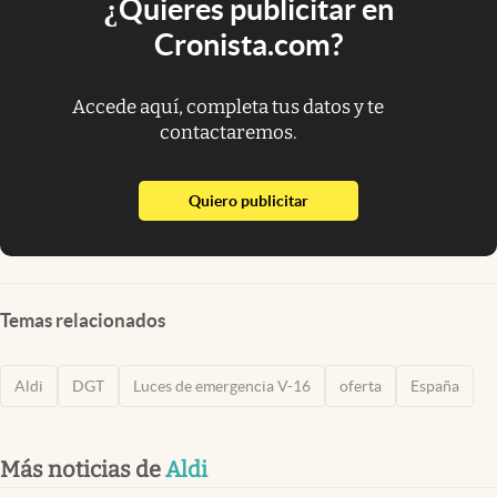
¿Quieres publicitar en
Cronista.com?
Accede aquí, completa tus datos y te
contactaremos.
abre en nueva pestaña
Quiero publicitar
Temas relacionados
Aldi
DGT
Luces de emergencia V-16
oferta
España
Más noticias de
Aldi