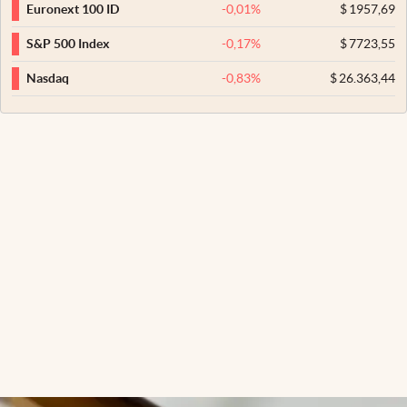
-0,01
%
$
1957,69
Euronext 100 ID
-0,17
%
$
7723,55
S&P 500 Index
-0,83
%
$
26.363,44
Nasdaq