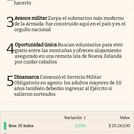
hacerlo
3
Avance militar
Zarpa el submarino más moderno
de la Armada: fue construido aquí en el país y es el
orgullo nacional
4
Oportunidad única
Buscan voluntarios para vivir
gratis entre las montañas y ofrecen alojamiento
asegurado en una remota isla de Nueva Zelanda
por cuidar caballos
5
Dinamarca
Comenzó el Servicio Militar
Obligatorio en agosto: los adultos mayores de 50
años también deberán ingresar al Ejército si
salieron sorteados
Variación
Valor
1,03
%
$
20.263,00
Ibex 35 Index