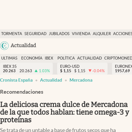
Últimas Noticias
TORMENTA
SEGURIDAD
JUBILADOS
VIVIENDA
ALQUILER
ACCIONE
Economía y finanzas
SOCIAL
Argentina
Actualidad
Política
España
Actualidad
ULTIMAS
ECONOMÍA
IBEX
POLÍTICA
ACTUALIDAD
CRIPTOMONE
México
NOTICIAS
Y
Y
IBEX 35
EURO-USD
EURONE
Criptomonedas
20.263
20.263
1.03
%
$
1,15
$
1,15
-0.04
%
USA
1957,69
FINANZAS
EURO
Cronista España
Actualidad
Mercadona
Colombia
España
Uruguay
Recomendaciones
La deliciosa crema dulce de Mercadona
de la que todos hablan: tiene omega-3 y
proteínas
Se trata de un untable a base de frutos secos que ha