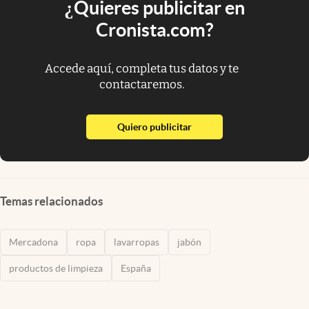
¿Quieres publicitar en
Cronista.com?
Accede aquí, completa tus datos y te
contactaremos.
abre en nueva pestaña
Quiero publicitar
Temas relacionados
Mercadona
ropa
lavarropas
jabón
productos de limpieza
España