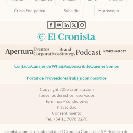
Crisis Energetica
Subsidio
Horóscopo
abre en nueva pestaña
abre en nueva pestaña
abre en nueva pestaña
abre en nueva pestaña
abre en nueva pestaña
Contacto
Canales de WhatsApp
Suscribite
Quiénes Somos
Portal de Proveedores
Trabajá con nosotros
Copyright 2025 cronista.com
Todos los derechos reservados
Términos y condiciones
Privacidad
Consentimiento
Tel:
+54 11 7078-3270
cronista.com
es propiedad de El Cronista Comercial S.A Registro de