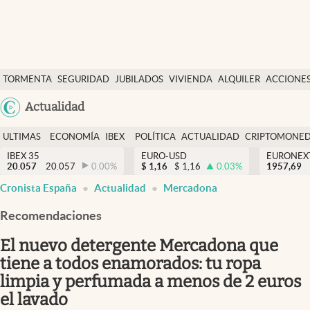
Últimas Noticias
TORMENTA
SEGURIDAD
JUBILADOS
VIVIENDA
ALQUILER
ACCIONE
Economía y finanzas
SOCIAL
Argentina
Actualidad
Política
España
Actualidad
ULTIMAS
ECONOMÍA
IBEX
POLÍTICA
ACTUALIDAD
CRIPTOMONE
México
NOTICIAS
Y
Y
IBEX 35
EURO-USD
EURONEX
Criptomonedas
20.057
20.057
0.00
%
$
1,16
$
1,16
0.03
%
1957,69
USA
FINANZAS
EURO
Cronista España
Actualidad
Mercadona
Colombia
España
Uruguay
Recomendaciones
El nuevo detergente Mercadona que
tiene a todos enamorados: tu ropa
limpia y perfumada a menos de 2 euros
el lavado