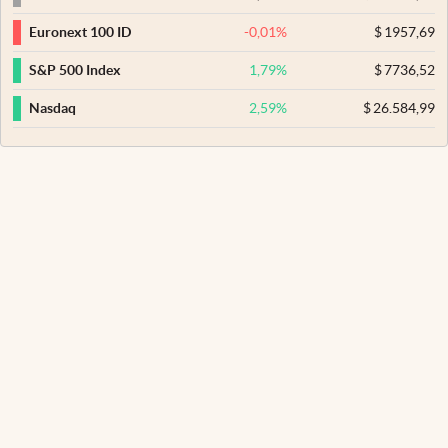
-0,01
%
$
1957,69
Euronext 100 ID
1,79
%
$
7736,52
S&P 500 Index
2,59
%
$
26.584,99
Nasdaq