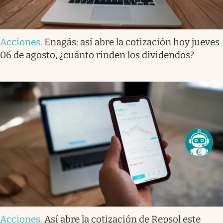
Acciones
.
Enagás: así abre la cotización hoy jueves
06 de agosto, ¿cuánto rinden los dividendos?
Acciones
.
Así abre la cotización de Repsol este