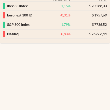
1,15
%
$
20.288,30
Ibex 35 Index
-0,01
%
$
1957,69
Euronext 100 ID
1,79
%
$
7736,52
S&P 500 Index
-0,83
%
$
26.363,44
Nasdaq