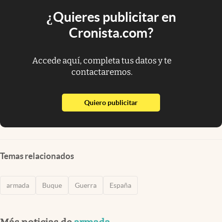
¿Quieres publicitar en
Cronista.com?
Accede aquí, completa tus datos y te
contactaremos.
abre en nueva pestaña
Quiero publicitar
Temas relacionados
armada
Buque
Guerra
España