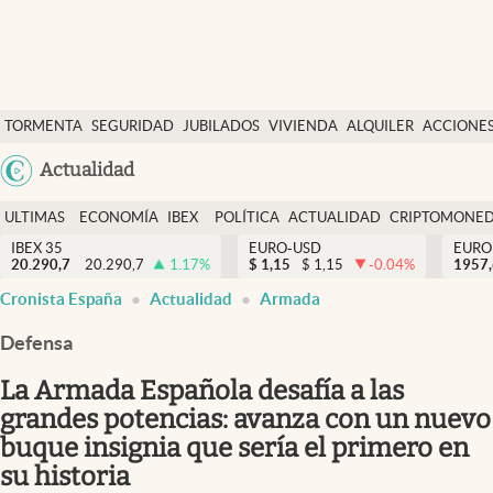
Últimas Noticias
TORMENTA
SEGURIDAD
JUBILADOS
VIVIENDA
ALQUILER
ACCIONE
Economía y finanzas
SOCIAL
Argentina
Actualidad
Política
España
Actualidad
ULTIMAS
ECONOMÍA
IBEX
POLÍTICA
ACTUALIDAD
CRIPTOMONE
México
NOTICIAS
Y
Y
IBEX 35
EURO-USD
EURO
Criptomonedas
20.290,7
20.290,7
1.17
%
$
1,15
$
1,15
-0.04
%
USA
1957
FINANZAS
EURO
Cronista España
Actualidad
Armada
Colombia
España
Uruguay
Defensa
La Armada Española desafía a las
grandes potencias: avanza con un nuevo
buque insignia que sería el primero en
su historia