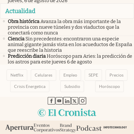
jueves, 6 de agosto de 2026
Actualidad
Obra histórica
Avanza la obra más importante de la
provincia con nueve túneles y dos viaductos que la
conectará como nunca
Ciencia
Sin precedentes: encontraron una especie
animal gigante jamás vista en los acueductos de España
que reescribe la historia
Predicción diaria
Horóscopo para Aries: la predicción de
los astros para este jueves 6 de agosto
Netflix
Celulares
Empleo
SEPE
Precios
Crisis Energetica
Subsidio
Horóscopo
abre en nueva pestaña
abre en nueva pestaña
abre en nueva pestaña
abre en nueva pestaña
abre en nueva pestaña