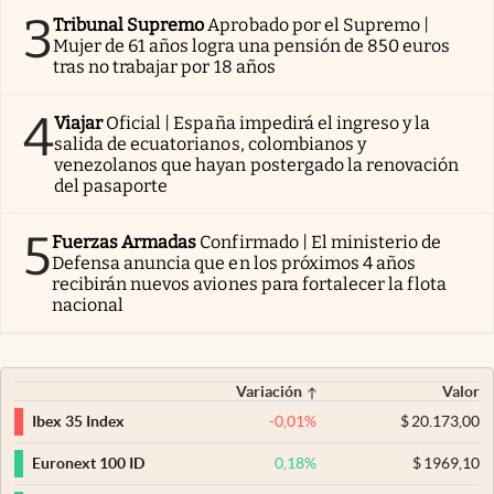
3
Tribunal Supremo
Aprobado por el Supremo |
Mujer de 61 años logra una pensión de 850 euros
tras no trabajar por 18 años
4
Viajar
Oficial | España impedirá el ingreso y la
salida de ecuatorianos, colombianos y
venezolanos que hayan postergado la renovación
del pasaporte
5
Fuerzas Armadas
Confirmado | El ministerio de
Defensa anuncia que en los próximos 4 años
recibirán nuevos aviones para fortalecer la flota
nacional
Variación
Valor
-0,01
%
$
20.173,00
Ibex 35 Index
0,18
%
$
1969,10
Euronext 100 ID