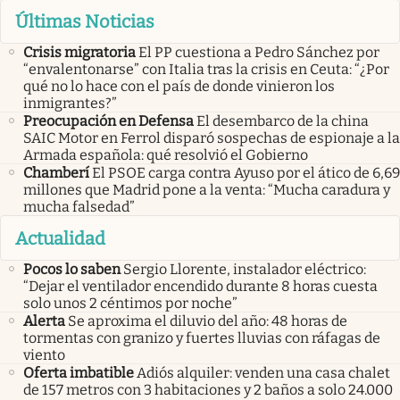
Últimas Noticias
Crisis migratoria
El PP cuestiona a Pedro Sánchez por
“envalentonarse” con Italia tras la crisis en Ceuta: “¿Por
qué no lo hace con el país de donde vinieron los
inmigrantes?”
Preocupación en Defensa
El desembarco de la china
SAIC Motor en Ferrol disparó sospechas de espionaje a la
Armada española: qué resolvió el Gobierno
Chamberí
El PSOE carga contra Ayuso por el ático de 6,69
millones que Madrid pone a la venta: “Mucha caradura y
mucha falsedad”
Actualidad
Pocos lo saben
Sergio Llorente, instalador eléctrico:
“Dejar el ventilador encendido durante 8 horas cuesta
solo unos 2 céntimos por noche”
Alerta
Se aproxima el diluvio del año: 48 horas de
tormentas con granizo y fuertes lluvias con ráfagas de
viento
Oferta imbatible
Adiós alquiler: venden una casa chalet
de 157 metros con 3 habitaciones y 2 baños a solo 24.000