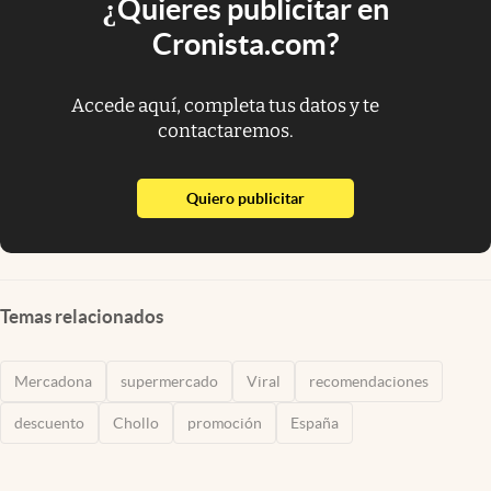
¿Quieres publicitar en
Cronista.com?
Accede aquí, completa tus datos y te
contactaremos.
abre en nueva pestaña
Quiero publicitar
Temas relacionados
Mercadona
supermercado
Viral
recomendaciones
descuento
Chollo
promoción
España