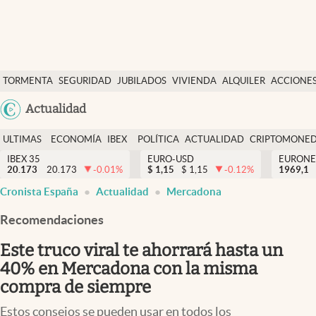
Últimas Noticias
TORMENTA
SEGURIDAD
JUBILADOS
VIVIENDA
ALQUILER
ACCIONE
Economía y finanzas
SOCIAL
Argentina
Actualidad
Política
España
Actualidad
ULTIMAS
ECONOMÍA
IBEX
POLÍTICA
ACTUALIDAD
CRIPTOMONE
México
NOTICIAS
Y
Y
IBEX 35
EURO-USD
EURONE
Criptomonedas
20.173
20.173
-0.01
%
$
1,15
$
1,15
-0.12
%
USA
1969,1
FINANZAS
EURO
Cronista España
Actualidad
Mercadona
Colombia
España
Uruguay
Recomendaciones
Este truco viral te ahorrará hasta un
40% en Mercadona con la misma
compra de siempre
Estos consejos se pueden usar en todos los