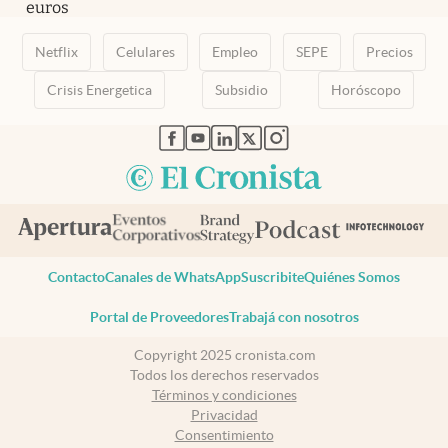
euros
Netflix
Celulares
Empleo
SEPE
Precios
Crisis Energetica
Subsidio
Horóscopo
abre en nueva pestaña
abre en nueva pestaña
abre en nueva pestaña
abre en nueva pestaña
abre en nueva pestaña
Contacto
Canales de WhatsApp
Suscribite
Quiénes Somos
Portal de Proveedores
Trabajá con nosotros
Copyright 2025 cronista.com
Todos los derechos reservados
Términos y condiciones
Privacidad
Consentimiento