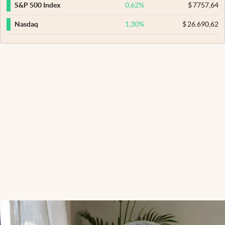
0,62
%
$
7757,64
S&P 500 Index
1,30
%
$
26.690,62
Nasdaq