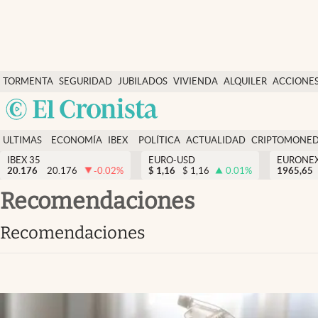
Últimas Noticias
TORMENTA
SEGURIDAD
JUBILADOS
VIVIENDA
ALQUILER
ACCIONE
Economía y finanzas
SOCIAL
Argentina
Política
España
Actualidad
ULTIMAS
ECONOMÍA
IBEX
POLÍTICA
ACTUALIDAD
CRIPTOMONE
México
NOTICIAS
Y
Y
IBEX 35
EURO-USD
EURONE
Criptomonedas
20.176
20.176
-0.02
%
$
1,16
$
1,16
0.01
%
USA
1965,65
FINANZAS
EURO
Colombia
recomendaciones
España
Uruguay
recomendaciones