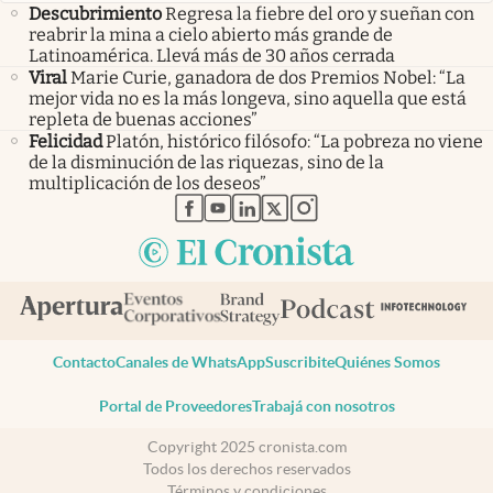
Descubrimiento
Regresa la fiebre del oro y sueñan con
reabrir la mina a cielo abierto más grande de
Latinoamérica. Llevá más de 30 años cerrada
Viral
Marie Curie, ganadora de dos Premios Nobel: “La
mejor vida no es la más longeva, sino aquella que está
repleta de buenas acciones”
Felicidad
Platón, histórico filósofo: “La pobreza no viene
de la disminución de las riquezas, sino de la
multiplicación de los deseos”
abre en nueva pestaña
abre en nueva pestaña
abre en nueva pestaña
abre en nueva pestaña
abre en nueva pestaña
Contacto
Canales de WhatsApp
Suscribite
Quiénes Somos
Portal de Proveedores
Trabajá con nosotros
Copyright 2025 cronista.com
Todos los derechos reservados
Términos y condiciones