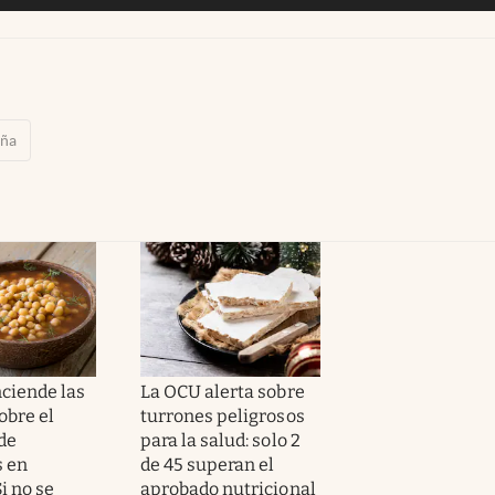
aña
ciende las
La OCU alerta sobre
obre el
turrones peligrosos
de
para la salud: solo 2
 en
de 45 superan el
i no se
aprobado nutricional