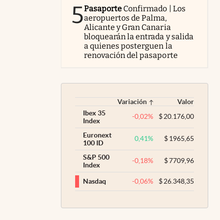
5
Pasaporte
Confirmado | Los
aeropuertos de Palma,
Alicante y Gran Canaria
bloquearán la entrada y salida
a quienes posterguen la
renovación del pasaporte
Variación
Valor
Ibex 35
-0,02
%
$
20.176,00
Index
Euronext
0,41
%
$
1965,65
100 ID
S&P 500
-0,18
%
$
7709,96
Index
-0,06
%
$
26.348,35
Nasdaq