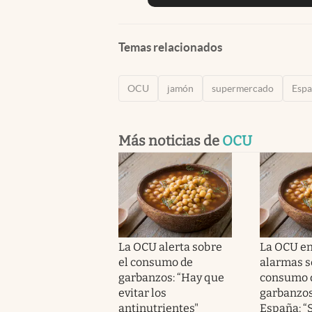
Temas relacionados
OCU
jamón
supermercado
Esp
Más noticias de
OCU
La OCU alerta sobre
La OCU en
el consumo de
alarmas s
garbanzos: “Hay que
consumo 
evitar los
garbanzos
antinutrientes"
España: “S