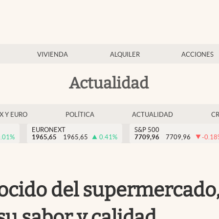
VIVIENDA
ALQUILER
ACCIONES
Actualidad
EX Y EURO
POLÍTICA
ACTUALIDAD
C
EURONEXT
S&P 500
.01
%
1965,65
1965,65
0.41
%
7709,96
7709,96
-0.18
cocido del supermercado,
su sabor y calidad