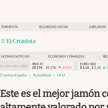
Últimas Noticias
TORMENTA
SEGURIDAD SOCIAL
JUBILADOS
Economía y finanzas
Política
Actualidad
Criptomonedas
ULTIMAS NOTICIAS
ECONOMÍA Y FINANZAS
IB
IBEX 35
EURO-USD
Ir a mercados online
20.176
20.176
-0.02
%
$
1,16
$
1,16
0
Cronista España
Actualidad
OCU
Este es el mejor jamón 
altamente valorado por 