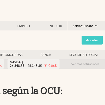
Edición:
España
EMPLEO
NETFLIX
Argentina
Acceder
España
México
RIPTOMONEDAS
BANCA
SEGURIDAD SOCIAL
USA
NASDAQ
Colombia
Ver más cotizaciones
%
26.348,35
26.348,35
-0.06
%
Uruguay
 según la OCU: