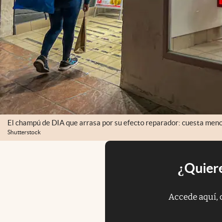
El champú de DIA que arrasa por su efecto reparador: cuesta meno
Shutterstock
¿Quiere
Accede aquí, 