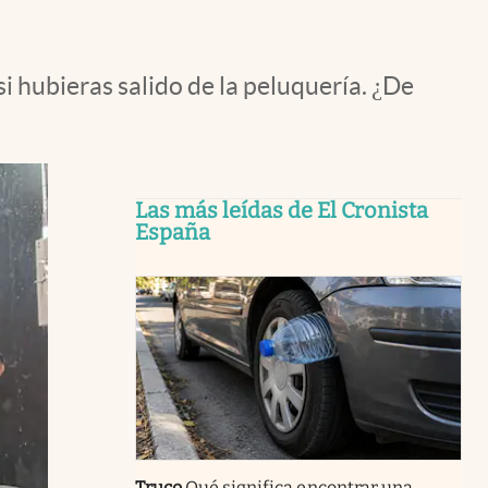
 hubieras salido de la peluquería. ¿De
Las más leídas de El Cronista
España
Truco
Qué significa encontrar una