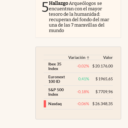
5
Hallazgo
Arqueólogos se
encuentran con el mayor
tesoro de la humanidad:
recuperan del fondo del mar
una de las 7 maravillas del
mundo
Variación
Valor
Ibex 35
-0,02
%
$
20.176,00
Index
Euronext
0,41
%
$
1965,65
100 ID
S&P 500
-0,18
%
$
7709,96
Index
-0,06
%
$
26.348,35
Nasdaq