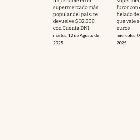
imperdible en el
supermer
supermercado más
furor con
popular del país: te
helado de
devuelve $ 32.000
que vale s
con Cuenta DNI
euros
martes, 12 de Agosto de
miércoles, 0
2025
2025