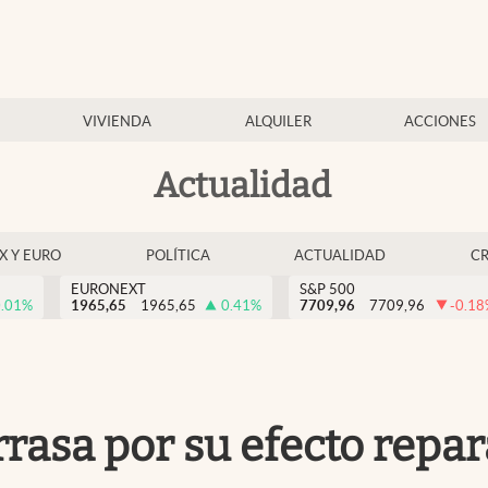
VIVIENDA
ALQUILER
ACCIONES
Actualidad
EX Y EURO
POLÍTICA
ACTUALIDAD
C
EURONEXT
S&P 500
.01
%
1965,65
1965,65
0.41
%
7709,96
7709,96
-0.18
rasa por su efecto repa