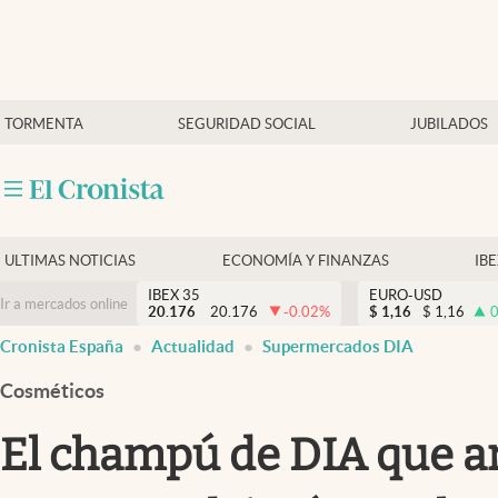
Últimas Noticias
TORMENTA
SEGURIDAD SOCIAL
JUBILADOS
Economía y finanzas
Política
Actualidad
Criptomonedas
ULTIMAS NOTICIAS
ECONOMÍA Y FINANZAS
IB
IBEX 35
EURO-USD
Ir a mercados online
20.176
20.176
-0.02
%
$
1,16
$
1,16
0
Cronista España
Actualidad
Supermercados DIA
Cosméticos
El champú de DIA que ar