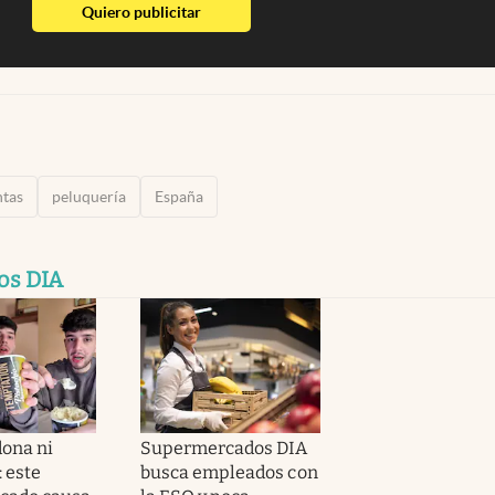
abre en nueva pestaña
Quiero publicitar
tas
peluquería
España
os DIA
ona ni
Supermercados DIA
 este
busca empleados con