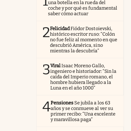
1
una botella en la rueda del
coche y por qué es fundamental
saber cómo actuar
2
Felicidad
Fiódor Dostoievski,
histórico escritor ruso: “Colón
no fue feliz al momento en que
descubrió América, sino
mientras la descubría”
3
Viral
Isaac Moreno Gallo,
ingeniero e historiador: “Sin la
caída del Imperio romano, el
hombre hubiera llegado a la
Luna en el año 1000”
4
Pensiones
Se jubila a los 63
años y se conmueve al ver su
primer recibo: “Una excelente
y maravillosa paga”