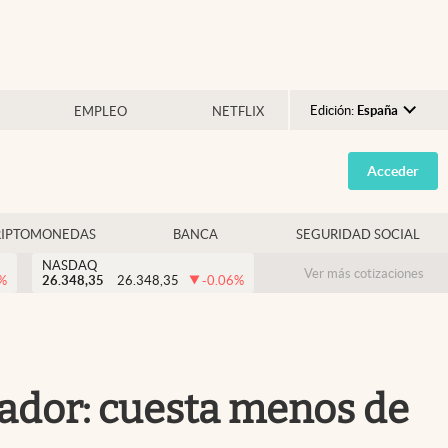
Edición:
España
EMPLEO
NETFLIX
Argentina
Acceder
España
México
RIPTOMONEDAS
BANCA
SEGURIDAD SOCIAL
USA
NASDAQ
Colombia
Ver más cotizaciones
%
26.348,35
26.348,35
-0.06
%
Uruguay
rador: cuesta menos de