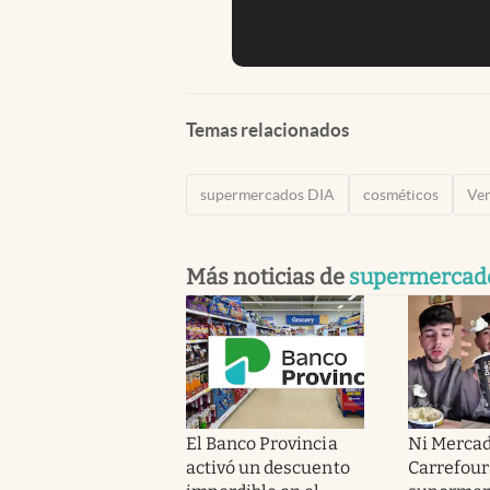
Temas relacionados
supermercados DIA
cosméticos
Ven
Más noticias de
supermercad
El Banco Provincia
Ni Mercad
activó un descuento
Carrefour: