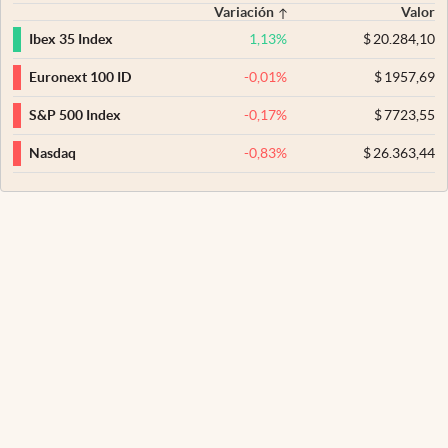
Variación
Valor
1,13
%
$
20.284,10
Ibex 35 Index
-0,01
%
$
1957,69
Euronext 100 ID
-0,17
%
$
7723,55
S&P 500 Index
-0,83
%
$
26.363,44
Nasdaq