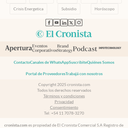
Crisis Energetica
Subsidio
Horóscopo
abre en nueva pestaña
abre en nueva pestaña
abre en nueva pestaña
abre en nueva pestaña
abre en nueva pestaña
Contacto
Canales de WhatsApp
Suscribite
Quiénes Somos
Portal de Proveedores
Trabajá con nosotros
Copyright 2025 cronista.com
Todos los derechos reservados
Términos y condiciones
Privacidad
Consentimiento
Tel:
+54 11 7078-3270
cronista.com
es propiedad de El Cronista Comercial S.A Registro de