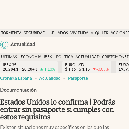
Últimas Noticias
TORMENTA
SEGURIDAD
JUBILADOS
VIVIENDA
ALQUILER
ACCIONE
Economía y finanzas
SOCIAL
Argentina
Actualidad
Política
España
Actualidad
ULTIMAS
ECONOMÍA
IBEX
POLÍTICA
ACTUALIDAD
CRIPTOMONE
México
NOTICIAS
Y
Y
IBEX 35
EURO-USD
EURO
Criptomonedas
20.284,1
20.284,1
1.13
%
$
1,15
$
1,15
-0.09
%
USA
1957
FINANZAS
EURO
Cronista España
Actualidad
Pasaporte
Colombia
España
Uruguay
Documentación
Estados Unidos lo confirma | Podrás
entrar sin pasaporte si cumples con
estos requisitos
Existen situaciones muy específicas en las que las