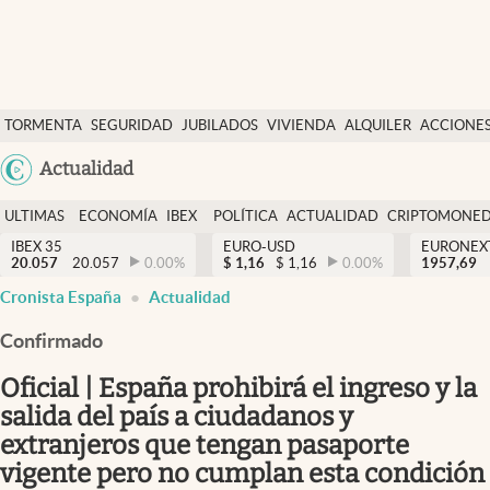
Últimas Noticias
TORMENTA
SEGURIDAD
JUBILADOS
VIVIENDA
ALQUILER
ACCIONE
Economía y finanzas
SOCIAL
Argentina
Actualidad
Política
España
Actualidad
ULTIMAS
ECONOMÍA
IBEX
POLÍTICA
ACTUALIDAD
CRIPTOMONE
México
NOTICIAS
Y
Y
IBEX 35
EURO-USD
EURONEX
Criptomonedas
20.057
20.057
0.00
%
$
1,16
$
1,16
0.00
%
1957,69
USA
FINANZAS
EURO
Cronista España
Actualidad
Colombia
España
Uruguay
Confirmado
Oficial | España prohibirá el ingreso y la
salida del país a ciudadanos y
extranjeros que tengan pasaporte
vigente pero no cumplan esta condición