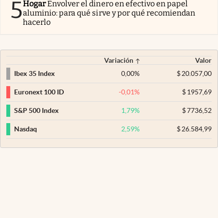
5
Hogar
Envolver el dinero en efectivo en papel
aluminio: para qué sirve y por qué recomiendan
hacerlo
Variación
Valor
0,00
%
$
20.057,00
Ibex 35 Index
-0,01
%
$
1957,69
Euronext 100 ID
1,79
%
$
7736,52
S&P 500 Index
2,59
%
$
26.584,99
Nasdaq