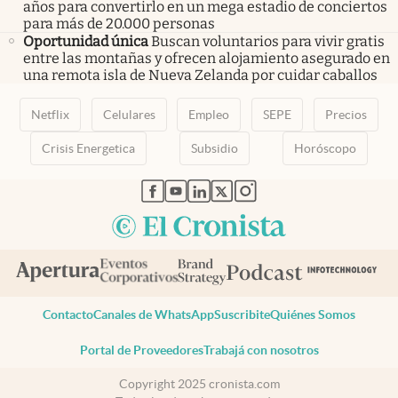
años para convertirlo en un mega estadio de conciertos
para más de 20.000 personas
Oportunidad única
Buscan voluntarios para vivir gratis
entre las montañas y ofrecen alojamiento asegurado en
una remota isla de Nueva Zelanda por cuidar caballos
Netflix
Celulares
Empleo
SEPE
Precios
Crisis Energetica
Subsidio
Horóscopo
abre en nueva pestaña
abre en nueva pestaña
abre en nueva pestaña
abre en nueva pestaña
abre en nueva pestaña
Contacto
Canales de WhatsApp
Suscribite
Quiénes Somos
Portal de Proveedores
Trabajá con nosotros
Copyright 2025 cronista.com