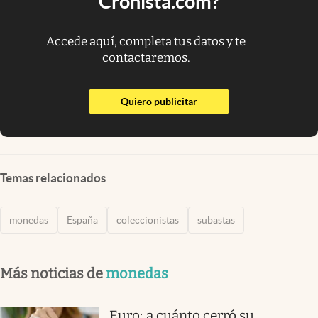
Cronista.com?
Accede aquí, completa tus datos y te
contactaremos.
abre en nueva pestaña
Quiero publicitar
Temas relacionados
monedas
España
coleccionistas
subastas
Más noticias de
monedas
Euro: a cuánto cerró su