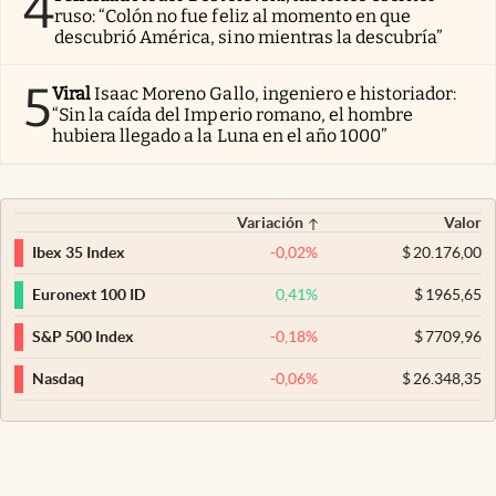
4
ruso: “Colón no fue feliz al momento en que
descubrió América, sino mientras la descubría”
5
Viral
Isaac Moreno Gallo, ingeniero e historiador:
“Sin la caída del Imperio romano, el hombre
hubiera llegado a la Luna en el año 1000”
Variación
Valor
-0,02
%
$
20.176,00
Ibex 35 Index
0,41
%
$
1965,65
Euronext 100 ID
-0,18
%
$
7709,96
S&P 500 Index
-0,06
%
$
26.348,35
Nasdaq