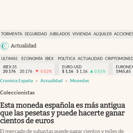
Últimas Noticias
TORMENTA
SEGURIDAD
JUBILADOS
VIVIENDA
ALQUILER
ACCIONE
Economía y finanzas
SOCIAL
Argentina
Actualidad
Política
España
Actualidad
ULTIMAS
ECONOMÍA
IBEX
POLÍTICA
ACTUALIDAD
CRIPTOMONE
México
NOTICIAS
Y
Y
IBEX 35
EURO-USD
EURONE
Criptomonedas
20.176
20.176
-0.02
%
$
1,16
$
1,16
0.01
%
USA
1965,65
FINANZAS
EURO
Cronista España
Actualidad
Monedas
Colombia
España
Uruguay
Coleccionistas
Esta moneda española es más antigua
que las pesetas y puede hacerte ganar
cientos de euros
El mercado de subastas puede pagar cientos y miles de