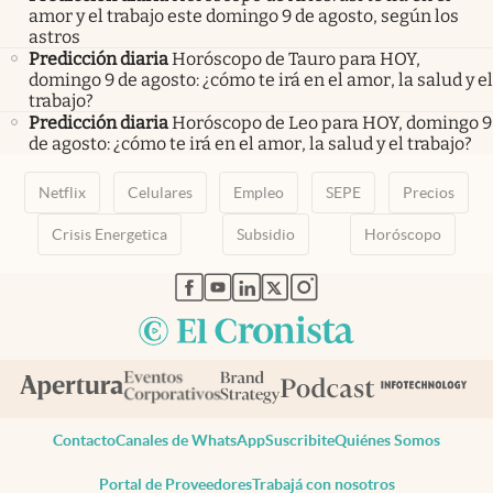
amor y el trabajo este domingo 9 de agosto, según los
astros
Predicción diaria
Horóscopo de Tauro para HOY,
domingo 9 de agosto: ¿cómo te irá en el amor, la salud y el
trabajo?
Predicción diaria
Horóscopo de Leo para HOY, domingo 9
de agosto: ¿cómo te irá en el amor, la salud y el trabajo?
Netflix
Celulares
Empleo
SEPE
Precios
Crisis Energetica
Subsidio
Horóscopo
abre en nueva pestaña
abre en nueva pestaña
abre en nueva pestaña
abre en nueva pestaña
abre en nueva pestaña
Contacto
Canales de WhatsApp
Suscribite
Quiénes Somos
Portal de Proveedores
Trabajá con nosotros