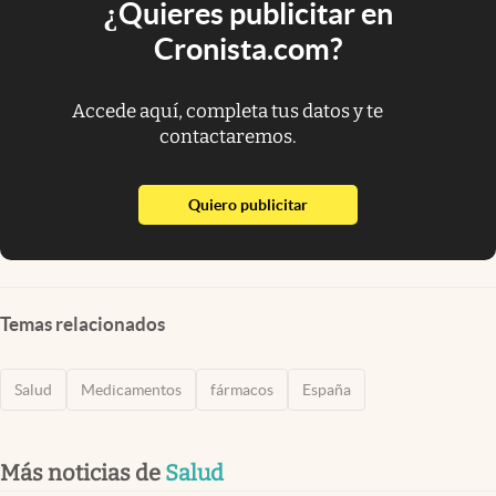
¿Quieres publicitar en
Cronista.com?
Accede aquí, completa tus datos y te
contactaremos.
abre en nueva pestaña
Quiero publicitar
Temas relacionados
Salud
Medicamentos
fármacos
España
Más noticias de
Salud