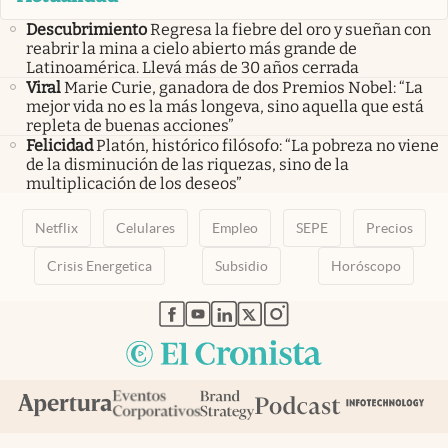
Descubrimiento
Regresa la fiebre del oro y sueñan con
reabrir la mina a cielo abierto más grande de
Latinoamérica. Llevá más de 30 años cerrada
Viral
Marie Curie, ganadora de dos Premios Nobel: “La
mejor vida no es la más longeva, sino aquella que está
repleta de buenas acciones”
Felicidad
Platón, histórico filósofo: “La pobreza no viene
de la disminución de las riquezas, sino de la
multiplicación de los deseos”
Netflix
Celulares
Empleo
SEPE
Precios
Crisis Energetica
Subsidio
Horóscopo
abre en nueva pestaña
abre en nueva pestaña
abre en nueva pestaña
abre en nueva pestaña
abre en nueva pestaña