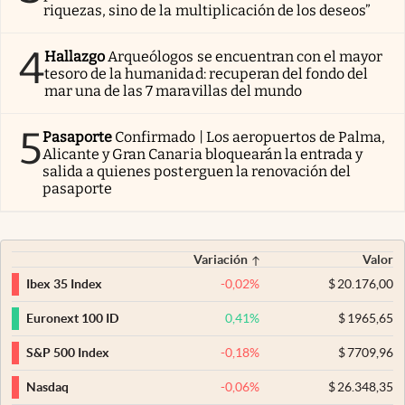
riquezas, sino de la multiplicación de los deseos”
4
Hallazgo
Arqueólogos se encuentran con el mayor
tesoro de la humanidad: recuperan del fondo del
mar una de las 7 maravillas del mundo
5
Pasaporte
Confirmado | Los aeropuertos de Palma,
Alicante y Gran Canaria bloquearán la entrada y
salida a quienes posterguen la renovación del
pasaporte
Variación
Valor
-0,02
%
$
20.176,00
Ibex 35 Index
0,41
%
$
1965,65
Euronext 100 ID
-0,18
%
$
7709,96
S&P 500 Index
-0,06
%
$
26.348,35
Nasdaq