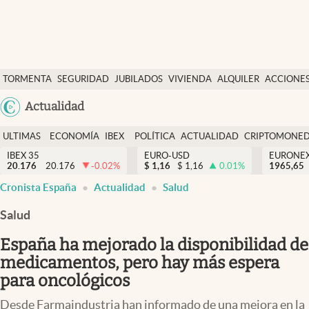
Últimas Noticias
TORMENTA
SEGURIDAD
JUBILADOS
VIVIENDA
ALQUILER
ACCIONE
Economía y finanzas
SOCIAL
Argentina
Actualidad
Política
España
Actualidad
ULTIMAS
ECONOMÍA
IBEX
POLÍTICA
ACTUALIDAD
CRIPTOMONE
México
NOTICIAS
Y
Y
IBEX 35
EURO-USD
EURONE
Criptomonedas
20.176
20.176
-0.02
%
$
1,16
$
1,16
0.01
%
USA
1965,65
FINANZAS
EURO
Cronista España
Actualidad
Salud
Colombia
España
Uruguay
Salud
España ha mejorado la disponibilidad de
medicamentos, pero hay más espera
para oncológicos
Desde Farmaindustria han informado de una mejora en la