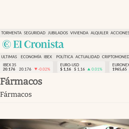
Últimas Noticias
TORMENTA
SEGURIDAD
JUBILADOS
VIVIENDA
ALQUILER
ACCIONE
Economía y finanzas
SOCIAL
Argentina
Política
España
Actualidad
ULTIMAS
ECONOMÍA
IBEX
POLÍTICA
ACTUALIDAD
CRIPTOMONE
México
NOTICIAS
Y
Y
IBEX 35
EURO-USD
EURONE
Criptomonedas
20.176
20.176
-0.02
%
$
1,16
$
1,16
0.01
%
USA
1965,65
FINANZAS
EURO
Colombia
fármacos
España
Uruguay
fármacos