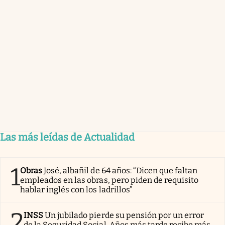
Las más leídas de Actualidad
1
Obras
José, albañil de 64 años: “Dicen que faltan
empleados en las obras, pero piden de requisito
hablar inglés con los ladrillos”
2
INSS
Un jubilado pierde su pensión por un error
de la Seguridad Social. Años más tarde recibe más