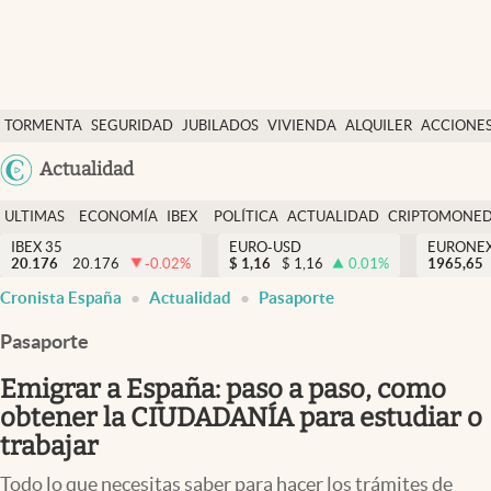
Últimas Noticias
TORMENTA
SEGURIDAD
JUBILADOS
VIVIENDA
ALQUILER
ACCIONE
Economía y finanzas
SOCIAL
Argentina
Actualidad
Política
España
Actualidad
ULTIMAS
ECONOMÍA
IBEX
POLÍTICA
ACTUALIDAD
CRIPTOMONE
México
NOTICIAS
Y
Y
IBEX 35
EURO-USD
EURONE
Criptomonedas
20.176
20.176
-0.02
%
$
1,16
$
1,16
0.01
%
USA
1965,65
FINANZAS
EURO
Cronista España
Actualidad
Pasaporte
Colombia
España
Uruguay
Pasaporte
Emigrar a España: paso a paso, como
obtener la CIUDADANÍA para estudiar o
trabajar
Todo lo que necesitas saber para hacer los trámites de