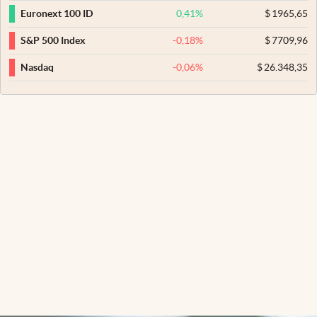
0,41
%
$
1965,65
Euronext 100 ID
-0,18
%
$
7709,96
S&P 500 Index
-0,06
%
$
26.348,35
Nasdaq