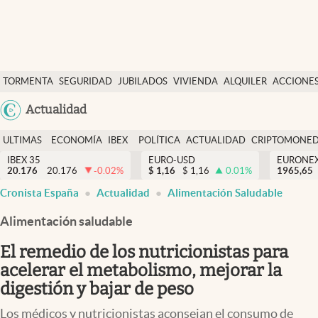
Últimas Noticias
TORMENTA
SEGURIDAD
JUBILADOS
VIVIENDA
ALQUILER
ACCIONE
Economía y finanzas
SOCIAL
Argentina
Actualidad
Política
España
Actualidad
ULTIMAS
ECONOMÍA
IBEX
POLÍTICA
ACTUALIDAD
CRIPTOMONE
México
NOTICIAS
Y
Y
IBEX 35
EURO-USD
EURONE
Criptomonedas
20.176
20.176
-0.02
%
$
1,16
$
1,16
0.01
%
USA
1965,65
FINANZAS
EURO
Cronista España
Actualidad
Alimentación Saludable
Colombia
España
Uruguay
Alimentación saludable
El remedio de los nutricionistas para
acelerar el metabolismo, mejorar la
digestión y bajar de peso
Los médicos y nutricionistas aconsejan el consumo de