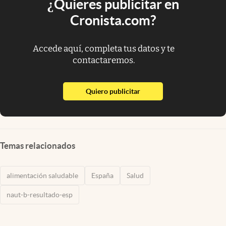
¿Quieres publicitar en
Cronista.com?
Accede aquí, completa tus datos y te
contactaremos.
abre en nueva pestaña
Quiero publicitar
Temas relacionados
alimentación saludable
España
Salud
naut-b-resultado-esp