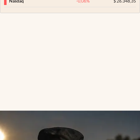
-0,06
%
$
26.348,35
Nasdaq