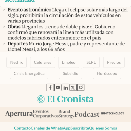
Evento astronómico
Llega el eclipse solar más largo del
siglo: prohibirán la circulación de estos vehículos en
varias provincias
Obras
Llegan los trenes de doble piso: el Gobierno
confirmó que renovará la línea más utilizada con
modelos fabricados enteramente en el país
Deportes
Murió Jorge Messi, padre y representante de
Lionel Messi, a los 68 años
Netflix
Celulares
Empleo
SEPE
Precios
Crisis Energetica
Subsidio
Horóscopo
abre en nueva pestaña
abre en nueva pestaña
abre en nueva pestaña
abre en nueva pestaña
abre en nueva pestaña
Contacto
Canales de WhatsApp
Suscribite
Quiénes Somos