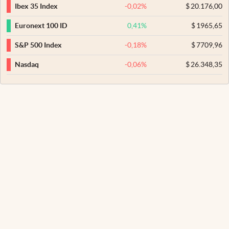
-0,02
%
$
20.176,00
Ibex 35 Index
0,41
%
$
1965,65
Euronext 100 ID
-0,18
%
$
7709,96
S&P 500 Index
-0,06
%
$
26.348,35
Nasdaq