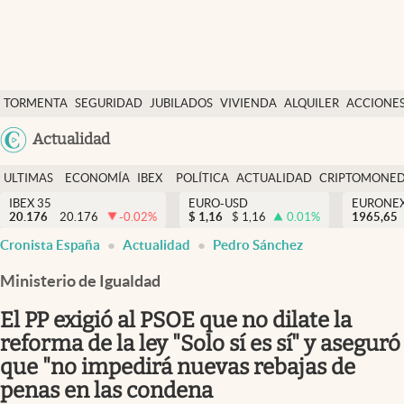
Últimas Noticias
TORMENTA
SEGURIDAD
JUBILADOS
VIVIENDA
ALQUILER
ACCIONE
Economía y finanzas
SOCIAL
Argentina
Actualidad
Política
España
Actualidad
ULTIMAS
ECONOMÍA
IBEX
POLÍTICA
ACTUALIDAD
CRIPTOMONE
México
NOTICIAS
Y
Y
IBEX 35
EURO-USD
EURONE
Criptomonedas
20.176
20.176
-0.02
%
$
1,16
$
1,16
0.01
%
USA
1965,65
FINANZAS
EURO
Cronista España
Actualidad
Pedro Sánchez
Colombia
España
Uruguay
Ministerio de Igualdad
El PP exigió al PSOE que no dilate la
reforma de la ley "Solo sí es sí" y aseguró
que "no impedirá nuevas rebajas de
penas en las condena