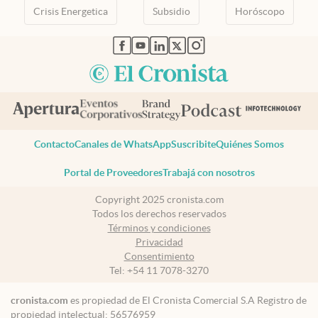
Crisis Energetica
Subsidio
Horóscopo
abre en nueva pestaña
abre en nueva pestaña
abre en nueva pestaña
abre en nueva pestaña
abre en nueva pestaña
Contacto
Canales de WhatsApp
Suscribite
Quiénes Somos
Portal de Proveedores
Trabajá con nosotros
Copyright 2025 cronista.com
Todos los derechos reservados
Términos y condiciones
Privacidad
Consentimiento
Tel:
+54 11 7078-3270
cronista.com
es propiedad de El Cronista Comercial S.A Registro de
propiedad intelectual: 56576959