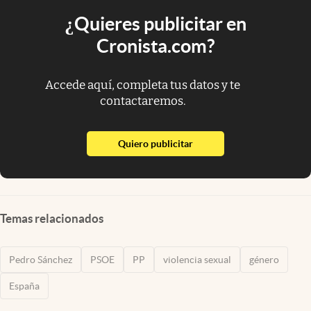
¿Quieres publicitar en
Cronista.com?
Accede aquí, completa tus datos y te
contactaremos.
abre en nueva pestaña
Quiero publicitar
Temas relacionados
Pedro Sánchez
PSOE
PP
violencia sexual
género
España