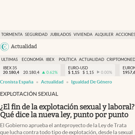
Últimas Noticias
TORMENTA
SEGURIDAD
JUBILADOS
VIVIENDA
ALQUILER
ACCIONE
Economía y finanzas
SOCIAL
Argentina
Actualidad
Política
España
Actualidad
ULTIMAS
ECONOMÍA
IBEX
POLÍTICA
ACTUALIDAD
CRIPTOMONE
México
NOTICIAS
Y
Y
IBEX 35
EURO-USD
EURO
Criptomonedas
20.180,4
20.180,4
0.62
%
$
1,15
$
1,15
0.00
%
USA
1957,
FINANZAS
EURO
Cronista España
Actualidad
Igualdad De Género
Colombia
España
Uruguay
EXPLOTACIÓN SEXUAL
¿El fin de la explotación sexual y laboral?
Qué dice la nueva ley, punto por punto
El Gobierno aprueba el anteproyecto de la Ley de Trata
que lucha contra todo tipo de explotación, desde la sexual