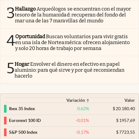
3
Hallazgo
Arqueólogos se encuentran con el mayor
tesoro de la humanidad: recuperan del fondo del
mar una de las 7 maravillas del mundo
4
Oportunidad
Buscan voluntarios para vivir gratis
en una isla de Norteamérica: ofrecen alojamiento
y solo 20 horas de trabajo por semana
5
Hogar
Envolver el dinero en efectivo en papel
aluminio: para qué sirve y por qué recomiendan
hacerlo
Variación
Valor
0,62
%
$
20.180,40
Ibex 35 Index
-0,01
%
$
1957,69
Euronext 100 ID
-0,17
%
$
7723,55
S&P 500 Index