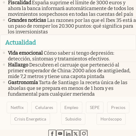
Fiscalidad
España suprime el límite de 3000 euros y
ahora la banca informará automáticamente de todos los
movimientos sospechosos en todas las cuentas del país
Grandes noticias
Las razones por las que el Ibex 35 está a
un paso de romper los 20.300 puntos: qué significa para
los inversionistas
Actualidad
Vida emocional
Cómo saber si tengo depresión:
detección, síntomas y tratamientos efectivos.
Hallazgo
Descubren el carruaje que perteneció al
primer emperador de China: 2000 años de antigüedad,
mide 7,2 metros y tiene una capota pintada
Gastronomía
Tarta de Santiago: la receta única de las
abuelas que se prepara en menos de 1 hora y es
fundamental para cualquier merienda
Netflix
Celulares
Empleo
SEPE
Precios
Crisis Energetica
Subsidio
Horóscopo
abre en nueva pestaña
abre en nueva pestaña
abre en nueva pestaña
abre en nueva pestaña
abre en nueva pestaña