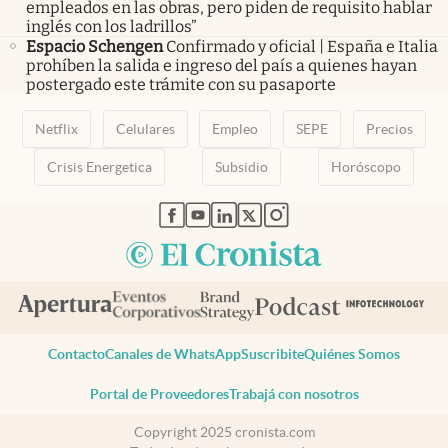
empleados en las obras, pero piden de requisito hablar
inglés con los ladrillos”
Espacio Schengen
Confirmado y oficial | España e Italia
prohíben la salida e ingreso del país a quienes hayan
postergado este trámite con su pasaporte
Netflix
Celulares
Empleo
SEPE
Precios
Crisis Energetica
Subsidio
Horóscopo
abre en nueva pestaña
abre en nueva pestaña
abre en nueva pestaña
abre en nueva pestaña
abre en nueva pestaña
Contacto
Canales de WhatsApp
Suscribite
Quiénes Somos
Portal de Proveedores
Trabajá con nosotros
Copyright 2025 cronista.com