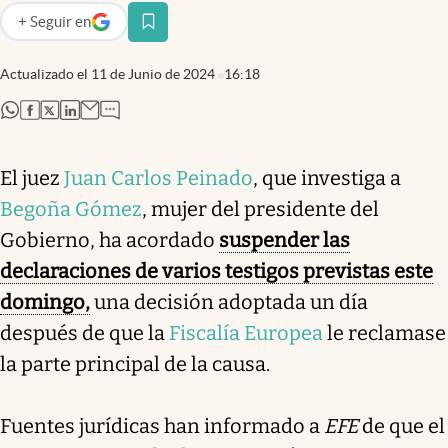
+
Seguir
en
abre en nueva pestaña
Actualizado el
11 de Junio de 2024
16:18
abre en nueva pestaña
abre en nueva pestaña
abre en nueva pestaña
abre en nueva pestaña
El juez
Juan Carlos Peinado
, que investiga a
Begoña Gómez
, mujer del presidente del
Gobierno, ha acordado
suspender las
declaraciones de varios testigos previstas este
domingo,
una decisión adoptada un día
después de que la
Fiscalía Europea
le reclamase
la parte principal de la causa.
Fuentes jurídicas han informado a
EFE
de que el