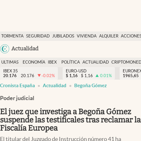
Últimas Noticias
TORMENTA
SEGURIDAD
JUBILADOS
VIVIENDA
ALQUILER
ACCIONE
Economía y finanzas
SOCIAL
Argentina
Actualidad
Política
España
Actualidad
ULTIMAS
ECONOMÍA
IBEX
POLÍTICA
ACTUALIDAD
CRIPTOMONE
México
NOTICIAS
Y
Y
IBEX 35
EURO-USD
EURONE
Criptomonedas
20.176
20.176
-0.02
%
$
1,16
$
1,16
0.01
%
USA
1965,65
FINANZAS
EURO
abre en nueva pestaña
abre en nueva pestaña
abre en nueva pestaña
abre en nueva pestaña
Cronista España
Actualidad
Begoña Gómez
Colombia
España
Uruguay
Poder judicial
El juez que investiga a Begoña Gómez
suspende las testificales tras reclamar la
Fiscalía Europea
El titular del Juzgado de Instrucción número 41 ha