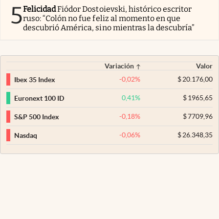
5
Felicidad
Fiódor Dostoievski, histórico escritor
ruso: “Colón no fue feliz al momento en que
descubrió América, sino mientras la descubría”
Variación
Valor
-0,02
%
$
20.176,00
Ibex 35 Index
0,41
%
$
1965,65
Euronext 100 ID
-0,18
%
$
7709,96
S&P 500 Index
-0,06
%
$
26.348,35
Nasdaq