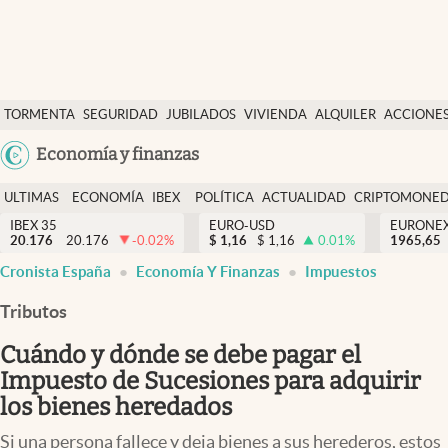
Últimas Noticias
TORMENTA
SEGURIDAD
JUBILADOS
VIVIENDA
ALQUILER
ACCIONE
Economía y finanzas
SOCIAL
Argentina
Economía y finanzas
Política
España
Actualidad
ULTIMAS
ECONOMÍA
IBEX
POLÍTICA
ACTUALIDAD
CRIPTOMONE
México
NOTICIAS
Y
Y
IBEX 35
EURO-USD
EURONE
Criptomonedas
20.176
20.176
-0.02
%
$
1,16
$
1,16
0.01
%
USA
1965,65
FINANZAS
EURO
Cronista España
Economía Y Finanzas
Impuestos
Colombia
España
Uruguay
Tributos
Cuándo y dónde se debe pagar el
Impuesto de Sucesiones para adquirir
los bienes heredados
Si una persona fallece y deja bienes a sus herederos, estos