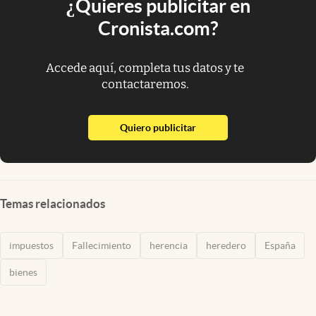
¿Quieres publicitar en
Cronista.com?
Accede aquí, completa tus datos y te
contactaremos.
abre en nueva pestaña
Quiero publicitar
Temas relacionados
impuestos
Fallecimiento
herencia
heredero
España
bienes