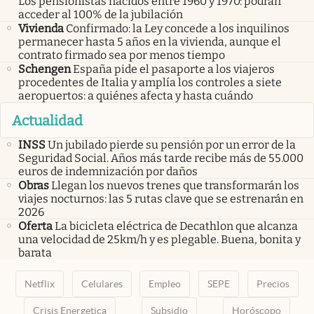
Los pensionistas nacidos entre 1960 y 1970: podrán
acceder al 100% de la jubilación
Vivienda
Confirmado: la Ley concede a los inquilinos
permanecer hasta 5 años en la vivienda, aunque el
contrato firmado sea por menos tiempo
Schengen
España pide el pasaporte a los viajeros
procedentes de Italia y amplía los controles a siete
aeropuertos: a quiénes afecta y hasta cuándo
Actualidad
INSS
Un jubilado pierde su pensión por un error de la
Seguridad Social. Años más tarde recibe más de 55.000
euros de indemnización por daños
Obras
Llegan los nuevos trenes que transformarán los
viajes nocturnos: las 5 rutas clave que se estrenarán en
2026
Oferta
La bicicleta eléctrica de Decathlon que alcanza
una velocidad de 25km/h y es plegable. Buena, bonita y
barata
Netflix
Celulares
Empleo
SEPE
Precios
Crisis Energetica
Subsidio
Horóscopo