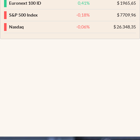
0,41
%
$
1965,65
Euronext 100 ID
-0,18
%
$
7709,96
S&P 500 Index
-0,06
%
$
26.348,35
Nasdaq