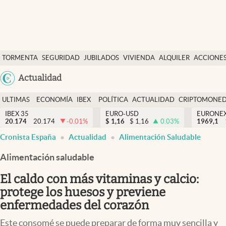
Últimas Noticias
TORMENTA
SEGURIDAD
JUBILADOS
VIVIENDA
ALQUILER
ACCIONE
Economía y finanzas
SOCIAL
Argentina
Actualidad
Política
España
Actualidad
ULTIMAS
ECONOMÍA
IBEX
POLÍTICA
ACTUALIDAD
CRIPTOMONE
México
NOTICIAS
Y
Y
IBEX 35
EURO-USD
EURONE
Criptomonedas
20.174
20.174
-0.01
%
$
1,16
$
1,16
0.03
%
USA
1969,1
FINANZAS
EURO
Cronista España
Actualidad
Alimentación Saludable
Colombia
España
Uruguay
Alimentación saludable
El caldo con más vitaminas y calcio:
protege los huesos y previene
enfermedades del corazón
Este consomé se puede preparar de forma muy sencilla y