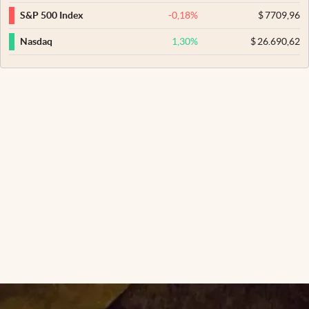
-0,18
%
$
7709,96
S&P 500 Index
1,30
%
$
26.690,62
Nasdaq