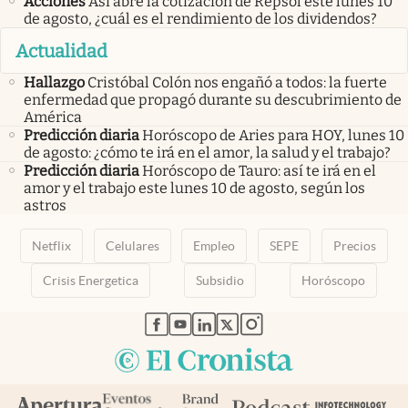
Acciones
Así abre la cotización de Repsol este lunes 10
de agosto, ¿cuál es el rendimiento de los dividendos?
Actualidad
Hallazgo
Cristóbal Colón nos engañó a todos: la fuerte
enfermedad que propagó durante su descubrimiento de
América
Predicción diaria
Horóscopo de Aries para HOY, lunes 10
de agosto: ¿cómo te irá en el amor, la salud y el trabajo?
Predicción diaria
Horóscopo de Tauro: así te irá en el
amor y el trabajo este lunes 10 de agosto, según los
astros
Netflix
Celulares
Empleo
SEPE
Precios
Crisis Energetica
Subsidio
Horóscopo
abre en nueva pestaña
abre en nueva pestaña
abre en nueva pestaña
abre en nueva pestaña
abre en nueva pestaña