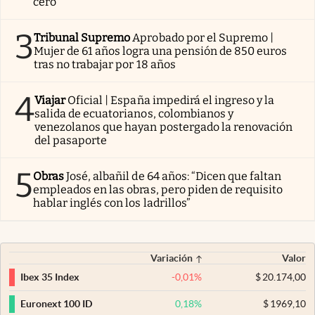
cero
3
Tribunal Supremo
Aprobado por el Supremo |
Mujer de 61 años logra una pensión de 850 euros
tras no trabajar por 18 años
4
Viajar
Oficial | España impedirá el ingreso y la
salida de ecuatorianos, colombianos y
venezolanos que hayan postergado la renovación
del pasaporte
5
Obras
José, albañil de 64 años: “Dicen que faltan
empleados en las obras, pero piden de requisito
hablar inglés con los ladrillos”
Variación
Valor
-0,01
%
$
20.174,00
Ibex 35 Index
0,18
%
$
1969,10
Euronext 100 ID