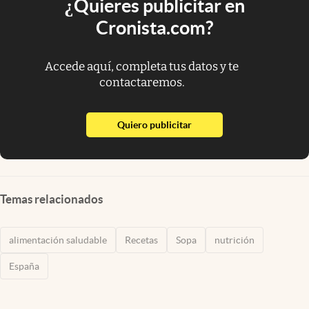
¿Quieres publicitar en
Cronista.com?
Accede aquí, completa tus datos y te
contactaremos.
abre en nueva pestaña
Quiero publicitar
Temas relacionados
alimentación saludable
Recetas
Sopa
nutrición
España