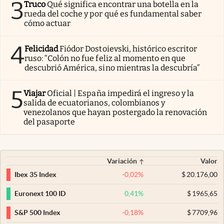
3
Truco
Qué significa encontrar una botella en la
rueda del coche y por qué es fundamental saber
cómo actuar
4
Felicidad
Fiódor Dostoievski, histórico escritor
ruso: “Colón no fue feliz al momento en que
descubrió América, sino mientras la descubría”
5
Viajar
Oficial | España impedirá el ingreso y la
salida de ecuatorianos, colombianos y
venezolanos que hayan postergado la renovación
del pasaporte
Variación
Valor
-0,02
%
$
20.176,00
Ibex 35 Index
0,41
%
$
1965,65
Euronext 100 ID
-0,18
%
$
7709,96
S&P 500 Index