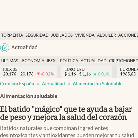
Últimas Noticias
TORMENTA
SEGURIDAD
JUBILADOS
VIVIENDA
ALQUILER
ACCIONE
Economía y finanzas
SOCIAL
Argentina
Actualidad
Política
España
Actualidad
ULTIMAS
ECONOMÍA
IBEX
POLÍTICA
ACTUALIDAD
CRIPTOMONE
México
NOTICIAS
Y
Y
IBEX 35
EURO-USD
EURONE
Criptomonedas
20.176
20.176
-0.02
%
$
1,16
$
1,16
0.01
%
USA
1965,65
FINANZAS
EURO
Cronista España
Actualidad
Alimentación Saludable
Colombia
España
Uruguay
Alimentación saludable
El batido "mágico" que te ayuda a bajar
de peso y mejora la salud del corazón
Batidos naturales que combinan ingredientes
desintoxicantes y antioxidantes pueden mejorar tu salud