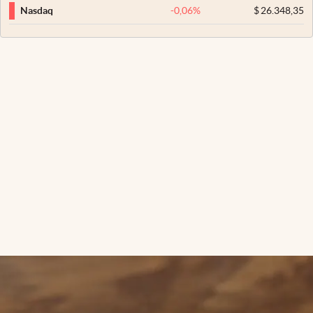
-0,06
%
$
26.348,35
Nasdaq