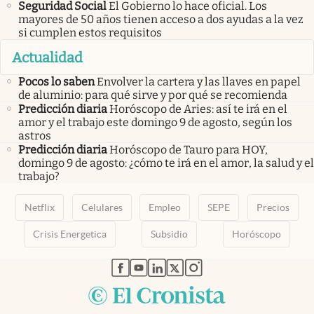
Seguridad Social
El Gobierno lo hace oficial. Los
mayores de 50 años tienen acceso a dos ayudas a la vez
si cumplen estos requisitos
Actualidad
Pocos lo saben
Envolver la cartera y las llaves en papel
de aluminio: para qué sirve y por qué se recomienda
Predicción diaria
Horóscopo de Aries: así te irá en el
amor y el trabajo este domingo 9 de agosto, según los
astros
Predicción diaria
Horóscopo de Tauro para HOY,
domingo 9 de agosto: ¿cómo te irá en el amor, la salud y el
trabajo?
Netflix
Celulares
Empleo
SEPE
Precios
Crisis Energetica
Subsidio
Horóscopo
abre en nueva pestaña
abre en nueva pestaña
abre en nueva pestaña
abre en nueva pestaña
abre en nueva pestaña