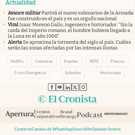
Actualidad
Avance militar
Partirá el nuevo submarino de la Armada:
fue construido en el país y es un orgullo nacional
Viral
Isaac Moreno Gallo, ingeniero e historiador: “Sin la
caída del Imperio romano, el hombre hubiera llegado a
la Luna en el año 1000”
Alerta
Se aproxima la tormenta del siglo al país. Cuáles
serán las zonas afectadas por las intensas lluvias
Netflix
Celulares
Empleo
SEPE
Precios
Crisis Energetica
Subsidio
Horóscopo
abre en nueva pestaña
abre en nueva pestaña
abre en nueva pestaña
abre en nueva pestaña
abre en nueva pestaña
Contacto
Canales de WhatsApp
Suscribite
Quiénes Somos