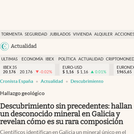
Últimas Noticias
TORMENTA
SEGURIDAD
JUBILADOS
VIVIENDA
ALQUILER
ACCIONE
Economía y finanzas
SOCIAL
Argentina
Actualidad
Política
España
Actualidad
ULTIMAS
ECONOMÍA
IBEX
POLÍTICA
ACTUALIDAD
CRIPTOMONE
México
NOTICIAS
Y
Y
IBEX 35
EURO-USD
EURONE
Criptomonedas
20.176
20.176
-0.02
%
$
1,16
$
1,16
0.01
%
USA
1965,65
FINANZAS
EURO
Cronista España
Actualidad
Descubrimiento
Colombia
España
Uruguay
Hallazgo geológico
Descubrimiento sin precedentes: hallan
un desconocido mineral en Galicia y
revelan cómo es su rara composición
Científicos identifican en Galicia un mineral único en el