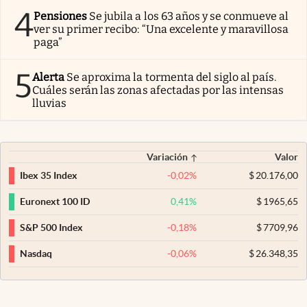
4
Pensiones
Se jubila a los 63 años y se conmueve al
ver su primer recibo: “Una excelente y maravillosa
paga”
5
Alerta
Se aproxima la tormenta del siglo al país.
Cuáles serán las zonas afectadas por las intensas
lluvias
Variación
Valor
-0,02
%
$
20.176,00
Ibex 35 Index
0,41
%
$
1965,65
Euronext 100 ID
-0,18
%
$
7709,96
S&P 500 Index
-0,06
%
$
26.348,35
Nasdaq