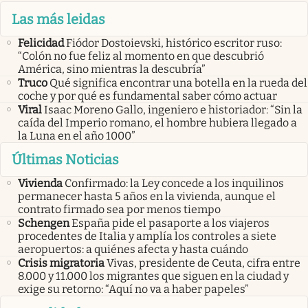
Las más leidas
Felicidad
Fiódor Dostoievski, histórico escritor ruso:
“Colón no fue feliz al momento en que descubrió
América, sino mientras la descubría”
Truco
Qué significa encontrar una botella en la rueda del
coche y por qué es fundamental saber cómo actuar
Viral
Isaac Moreno Gallo, ingeniero e historiador: “Sin la
caída del Imperio romano, el hombre hubiera llegado a
la Luna en el año 1000”
Últimas Noticias
Vivienda
Confirmado: la Ley concede a los inquilinos
permanecer hasta 5 años en la vivienda, aunque el
contrato firmado sea por menos tiempo
Schengen
España pide el pasaporte a los viajeros
procedentes de Italia y amplía los controles a siete
aeropuertos: a quiénes afecta y hasta cuándo
Crisis migratoria
Vivas, presidente de Ceuta, cifra entre
8.000 y 11.000 los migrantes que siguen en la ciudad y
exige su retorno: “Aquí no va a haber papeles”