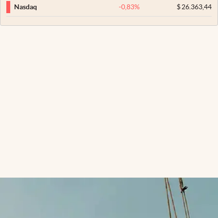
-0,83
%
$
26.363,44
Nasdaq