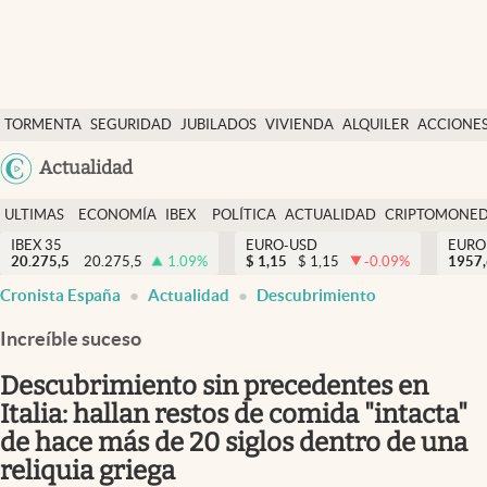
Últimas Noticias
TORMENTA
SEGURIDAD
JUBILADOS
VIVIENDA
ALQUILER
ACCIONE
Economía y finanzas
SOCIAL
Argentina
Actualidad
Política
España
Actualidad
ULTIMAS
ECONOMÍA
IBEX
POLÍTICA
ACTUALIDAD
CRIPTOMONE
México
NOTICIAS
Y
Y
IBEX 35
EURO-USD
EURO
Criptomonedas
20.275,5
20.275,5
1.09
%
$
1,15
$
1,15
-0.09
%
USA
1957
FINANZAS
EURO
Cronista España
Actualidad
Descubrimiento
Colombia
España
Uruguay
Increíble suceso
Descubrimiento sin precedentes en
Italia: hallan restos de comida "intacta"
de hace más de 20 siglos dentro de una
reliquia griega