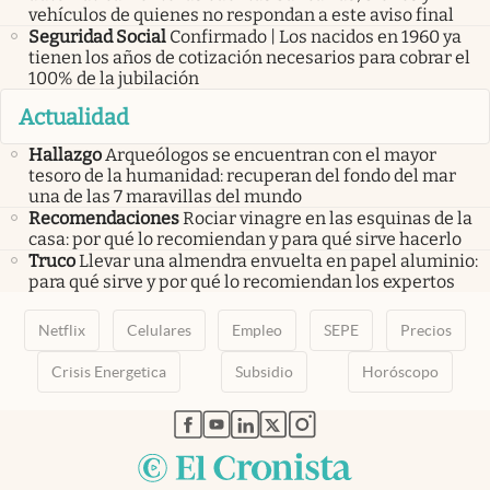
vehículos de quienes no respondan a este aviso final
Seguridad Social
Confirmado | Los nacidos en 1960 ya
tienen los años de cotización necesarios para cobrar el
100% de la jubilación
Actualidad
Hallazgo
Arqueólogos se encuentran con el mayor
tesoro de la humanidad: recuperan del fondo del mar
una de las 7 maravillas del mundo
Recomendaciones
Rociar vinagre en las esquinas de la
casa: por qué lo recomiendan y para qué sirve hacerlo
Truco
Llevar una almendra envuelta en papel aluminio:
para qué sirve y por qué lo recomiendan los expertos
Netflix
Celulares
Empleo
SEPE
Precios
Crisis Energetica
Subsidio
Horóscopo
abre en nueva pestaña
abre en nueva pestaña
abre en nueva pestaña
abre en nueva pestaña
abre en nueva pestaña