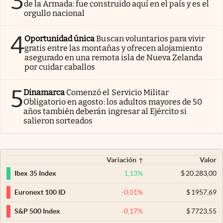
3
de la Armada: fue construido aquí en el país y es el
orgullo nacional
4
Oportunidad única
Buscan voluntarios para vivir
gratis entre las montañas y ofrecen alojamiento
asegurado en una remota isla de Nueva Zelanda
por cuidar caballos
5
Dinamarca
Comenzó el Servicio Militar
Obligatorio en agosto: los adultos mayores de 50
años también deberán ingresar al Ejército si
salieron sorteados
Variación
Valor
1,13
%
$
20.283,00
Ibex 35 Index
-0,01
%
$
1957,69
Euronext 100 ID
-0,17
%
$
7723,55
S&P 500 Index