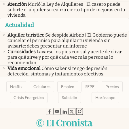
Atención
Murió la Ley de Alquileres | El casero puede
subirte el alquiler si realiza cierto tipo de mejoras en tu
vivienda
Actualidad
Alquiler turístico
Se despide Airbnb | El Gobierno puede
cancelar el permiso para alquilar tu vivienda sin
avisarte: debes presentar un informe
Curiosidades
Lavarse los pies con sal y aceite de oliva:
para qué sirve y por qué cada vez más personas lo
recomiendan
Vida emocional
Cómo saber si tengo depresión:
detección, síntomas y tratamientos efectivos.
Netflix
Celulares
Empleo
SEPE
Precios
Crisis Energetica
Subsidio
Horóscopo
abre en nueva pestaña
abre en nueva pestaña
abre en nueva pestaña
abre en nueva pestaña
abre en nueva pestaña