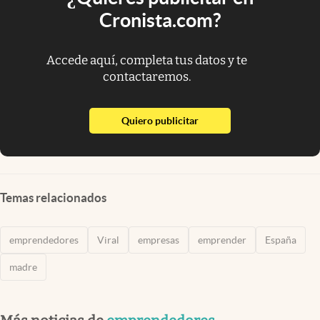
Cronista.com?
Accede aquí, completa tus datos y te
contactaremos.
abre en nueva pestaña
Quiero publicitar
Temas relacionados
emprendedores
Viral
empresas
emprender
España
madre