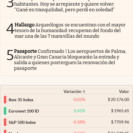
3
habitantes. Hoy se arrepiente y quiere volver:
“Gané en tranquilidad, pero perdí en soledad”
4
Hallazgo
Arqueólogos se encuentran con el mayor
tesoro de la humanidad: recuperan del fondo del
mar una de las 7 maravillas del mundo
5
Pasaporte
Confirmado | Los aeropuertos de Palma,
Alicante y Gran Canaria bloquearán la entrada y
salida a quienes posterguen la renovación del
pasaporte
Variación
Valor
-0,02
%
$
20.176,00
Ibex 35 Index
0,41
%
$
1965,65
Euronext 100 ID
-0,18
%
$
7709,96
S&P 500 Index