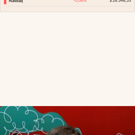
-0,06
%
$
26.348,35
Nasdaq