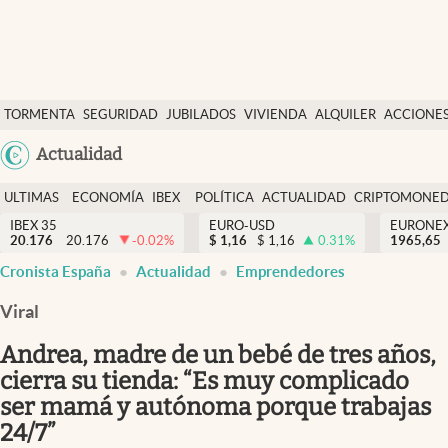
Últimas Noticias
TORMENTA
SEGURIDAD
JUBILADOS
VIVIENDA
ALQUILER
ACCIONE
Economía y finanzas
SOCIAL
Argentina
Actualidad
Política
España
Actualidad
ULTIMAS
ECONOMÍA
IBEX
POLÍTICA
ACTUALIDAD
CRIPTOMONE
México
NOTICIAS
Y
Y
IBEX 35
EURO-USD
EURONE
Criptomonedas
20.176
20.176
-0.02
%
$
1,16
$
1,16
0.31
%
USA
1965,65
FINANZAS
EURO
Cronista España
Actualidad
Emprendedores
Colombia
España
Uruguay
Viral
Andrea, madre de un bebé de tres años,
cierra su tienda: “Es muy complicado
ser mamá y autónoma porque trabajas
24/7”