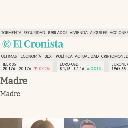
Últimas Noticias
TORMENTA
SEGURIDAD
JUBILADOS
VIVIENDA
ALQUILER
ACCIONE
Economía y finanzas
SOCIAL
Argentina
Política
España
Actualidad
ULTIMAS
ECONOMÍA
IBEX
POLÍTICA
ACTUALIDAD
CRIPTOMONE
México
NOTICIAS
Y
Y
IBEX 35
EURO-USD
EURONE
Criptomonedas
20.176
20.176
-0.02
%
$
1,16
$
1,16
0.01
%
USA
1965,65
FINANZAS
EURO
Colombia
madre
España
Uruguay
madre