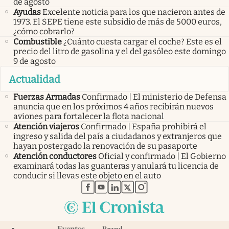
de agosto
Ayudas
Excelente noticia para los que nacieron antes de
1973. El SEPE tiene este subsidio de más de 5000 euros,
¿cómo cobrarlo?
Combustible
¿Cuánto cuesta cargar el coche? Este es el
precio del litro de gasolina y el del gasóleo este domingo
9 de agosto
Actualidad
Fuerzas Armadas
Confirmado | El ministerio de Defensa
anuncia que en los próximos 4 años recibirán nuevos
aviones para fortalecer la flota nacional
Atención viajeros
Confirmado | España prohibirá el
ingreso y salida del país a ciudadanos y extranjeros que
hayan postergado la renovación de su pasaporte
Atención conductores
Oficial y confirmado | El Gobierno
examinará todas las guanteras y anulará tu licencia de
conducir si llevas este objeto en el auto
abre en nueva pestaña
abre en nueva pestaña
abre en nueva pestaña
abre en nueva pestaña
abre en nueva pestaña