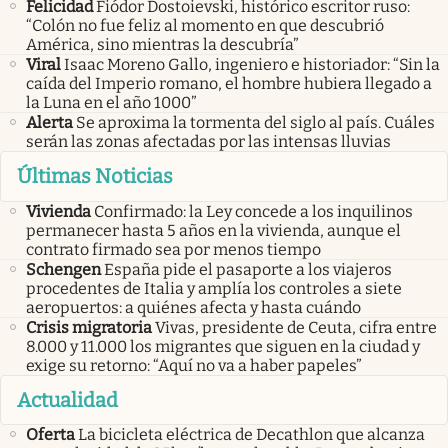
Felicidad
Fiódor Dostoievski, histórico escritor ruso:
“Colón no fue feliz al momento en que descubrió
América, sino mientras la descubría”
Viral
Isaac Moreno Gallo, ingeniero e historiador: “Sin la
caída del Imperio romano, el hombre hubiera llegado a
la Luna en el año 1000”
Alerta
Se aproxima la tormenta del siglo al país. Cuáles
serán las zonas afectadas por las intensas lluvias
Últimas Noticias
Vivienda
Confirmado: la Ley concede a los inquilinos
permanecer hasta 5 años en la vivienda, aunque el
contrato firmado sea por menos tiempo
Schengen
España pide el pasaporte a los viajeros
procedentes de Italia y amplía los controles a siete
aeropuertos: a quiénes afecta y hasta cuándo
Crisis migratoria
Vivas, presidente de Ceuta, cifra entre
8.000 y 11.000 los migrantes que siguen en la ciudad y
exige su retorno: “Aquí no va a haber papeles”
Actualidad
Oferta
La bicicleta eléctrica de Decathlon que alcanza