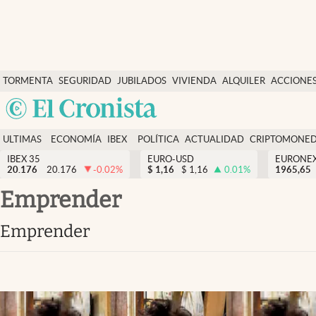
Últimas Noticias
TORMENTA
SEGURIDAD
JUBILADOS
VIVIENDA
ALQUILER
ACCIONE
Economía y finanzas
SOCIAL
Argentina
Política
España
Actualidad
ULTIMAS
ECONOMÍA
IBEX
POLÍTICA
ACTUALIDAD
CRIPTOMONE
México
NOTICIAS
Y
Y
IBEX 35
EURO-USD
EURONE
Criptomonedas
20.176
20.176
-0.02
%
$
1,16
$
1,16
0.01
%
USA
1965,65
FINANZAS
EURO
Colombia
emprender
España
Uruguay
emprender