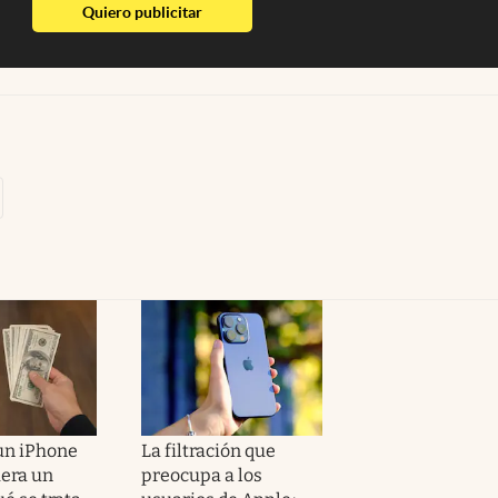
abre en nueva pestaña
Quiero publicitar
un iPhone
La filtración que
uera un
preocupa a los