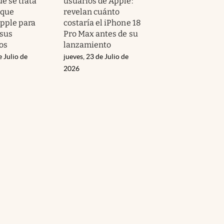
ué se trata
usuarios de Apple:
 que
revelan cuánto
pple para
costaría el iPhone 18
 sus
Pro Max antes de su
os
lanzamiento
e Julio de
jueves, 23 de Julio de
2026