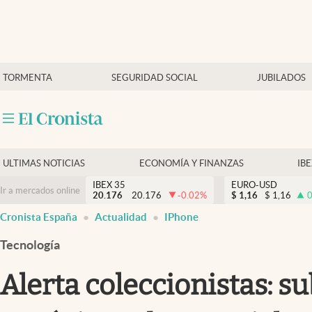
Últimas Noticias
TORMENTA
SEGURIDAD SOCIAL
JUBILADOS
Economía y finanzas
Política
Actualidad
Criptomonedas
ULTIMAS NOTICIAS
ECONOMÍA Y FINANZAS
IB
IBEX 35
EURO-USD
Ir a mercados online
20.176
20.176
-0.02
%
$
1,16
$
1,16
0
Cronista España
Actualidad
IPhone
Tecnología
Alerta coleccionistas: s