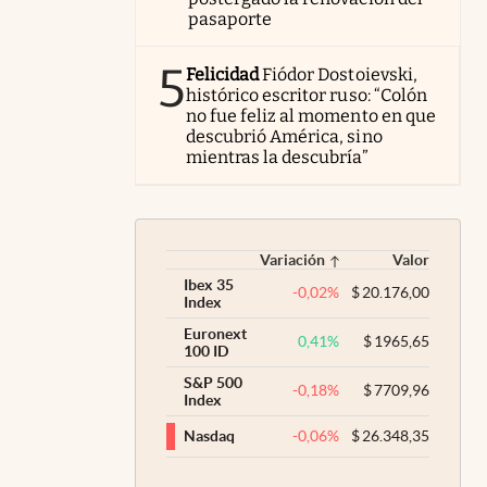
pasaporte
5
Felicidad
Fiódor Dostoievski,
histórico escritor ruso: “Colón
no fue feliz al momento en que
descubrió América, sino
mientras la descubría”
Variación
Valor
Ibex 35
-0,02
%
$
20.176,00
Index
Euronext
0,41
%
$
1965,65
100 ID
S&P 500
-0,18
%
$
7709,96
Index
-0,06
%
$
26.348,35
Nasdaq