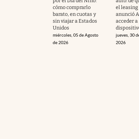
por el Día del Niño:
auto: de q
cómo comprarlo
el leasing
barato, en cuotas y
anunció A
sin viajar a Estados
acceder a
Unidos
dispositiv
miércoles, 05 de Agosto
jueves, 30 d
de 2026
2026