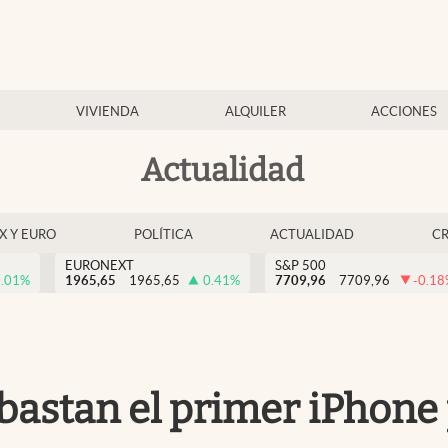
VIVIENDA
ALQUILER
ACCIONES
Actualidad
EX Y EURO
POLÍTICA
ACTUALIDAD
C
EURONEXT
S&P 500
.01
%
1965,65
1965,65
0.41
%
7709,96
7709,96
-0.18
ubastan el primer iPhone