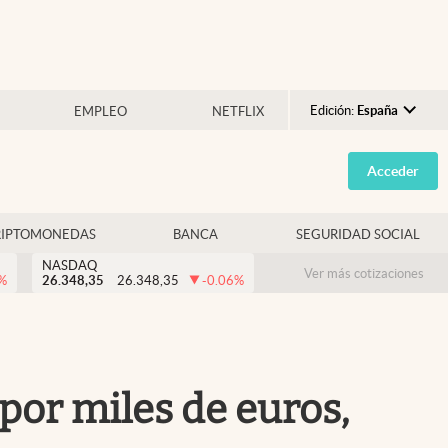
Edición:
España
EMPLEO
NETFLIX
Argentina
Acceder
España
México
RIPTOMONEDAS
BANCA
SEGURIDAD SOCIAL
USA
NASDAQ
Colombia
Ver más cotizaciones
%
26.348,35
26.348,35
-0.06
%
Uruguay
 por miles de euros,