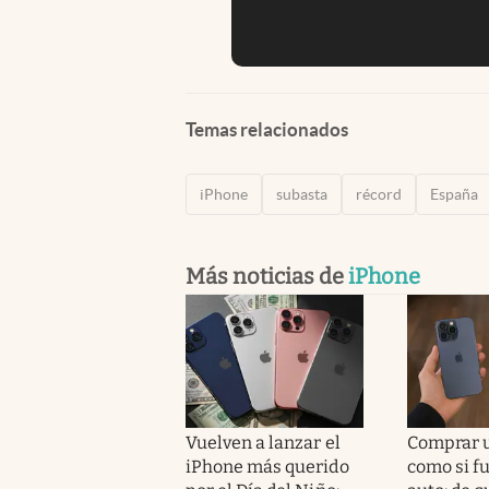
Temas relacionados
iPhone
subasta
récord
España
Más noticias de
iPhone
Vuelven a lanzar el
Comprar 
iPhone más querido
como si f