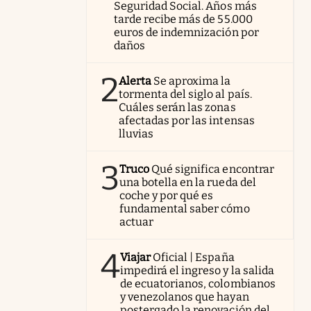
Seguridad Social. Años más
tarde recibe más de 55.000
euros de indemnización por
daños
2
Alerta
Se aproxima la
tormenta del siglo al país.
Cuáles serán las zonas
afectadas por las intensas
lluvias
3
Truco
Qué significa encontrar
una botella en la rueda del
coche y por qué es
fundamental saber cómo
actuar
4
Viajar
Oficial | España
impedirá el ingreso y la salida
de ecuatorianos, colombianos
y venezolanos que hayan
postergado la renovación del