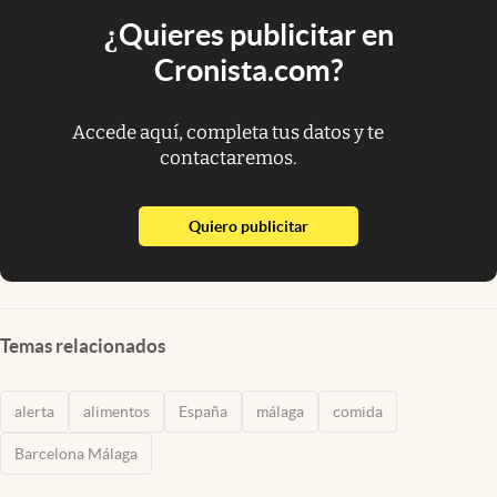
¿Quieres publicitar en
Cronista.com?
Accede aquí, completa tus datos y te
contactaremos.
abre en nueva pestaña
Quiero publicitar
Temas relacionados
alerta
alimentos
España
málaga
comida
Barcelona Málaga