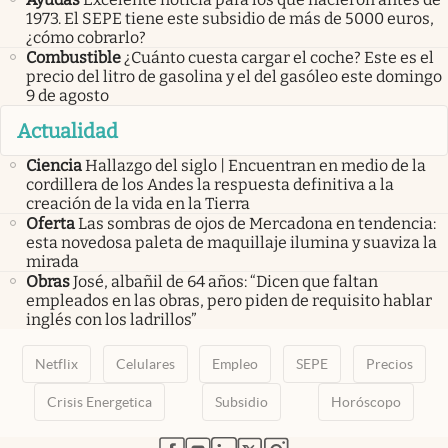
1973. El SEPE tiene este subsidio de más de 5000 euros,
¿cómo cobrarlo?
Combustible
¿Cuánto cuesta cargar el coche? Este es el
precio del litro de gasolina y el del gasóleo este domingo
9 de agosto
Actualidad
Ciencia
Hallazgo del siglo | Encuentran en medio de la
cordillera de los Andes la respuesta definitiva a la
creación de la vida en la Tierra
Oferta
Las sombras de ojos de Mercadona en tendencia:
esta novedosa paleta de maquillaje ilumina y suaviza la
mirada
Obras
José, albañil de 64 años: “Dicen que faltan
empleados en las obras, pero piden de requisito hablar
inglés con los ladrillos”
Netflix
Celulares
Empleo
SEPE
Precios
Crisis Energetica
Subsidio
Horóscopo
abre en nueva pestaña
abre en nueva pestaña
abre en nueva pestaña
abre en nueva pestaña
abre en nueva pestaña