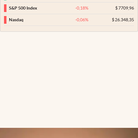
-0,18
%
$
7709,96
S&P 500 Index
-0,06
%
$
26.348,35
Nasdaq