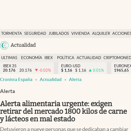
Últimas Noticias
TORMENTA
SEGURIDAD
JUBILADOS
VIVIENDA
ALQUILER
ACCIONE
Economía y finanzas
SOCIAL
Argentina
Actualidad
Política
España
Actualidad
ULTIMAS
ECONOMÍA
IBEX
POLÍTICA
ACTUALIDAD
CRIPTOMONE
México
NOTICIAS
Y
Y
IBEX 35
EURO-USD
EURONE
Criptomonedas
20.176
20.176
-0.02
%
$
1,16
$
1,16
0.01
%
USA
1965,65
FINANZAS
EURO
Cronista España
Actualidad
Alerta
Colombia
España
Uruguay
Alerta
Alerta alimentaria urgente: exigen
retirar del mercado 1800 kilos de carne
y lácteos en mal estado
Detuvieron a nueve personas que se dedicaban a cambiar