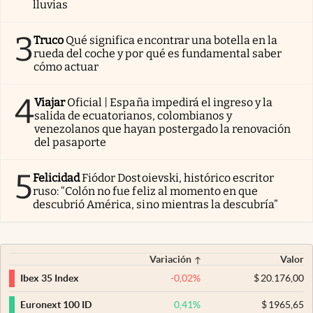
lluvias
3
Truco
Qué significa encontrar una botella en la
rueda del coche y por qué es fundamental saber
cómo actuar
4
Viajar
Oficial | España impedirá el ingreso y la
salida de ecuatorianos, colombianos y
venezolanos que hayan postergado la renovación
del pasaporte
5
Felicidad
Fiódor Dostoievski, histórico escritor
ruso: “Colón no fue feliz al momento en que
descubrió América, sino mientras la descubría”
Variación
Valor
-0,02
%
$
20.176,00
Ibex 35 Index
0,41
%
$
1965,65
Euronext 100 ID