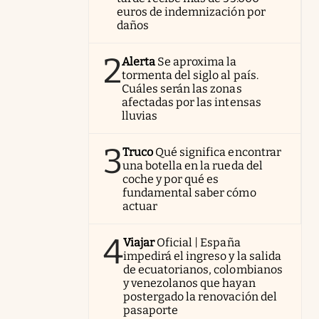
euros de indemnización por
daños
2
Alerta
Se aproxima la
tormenta del siglo al país.
Cuáles serán las zonas
afectadas por las intensas
lluvias
3
Truco
Qué significa encontrar
una botella en la rueda del
coche y por qué es
fundamental saber cómo
actuar
4
Viajar
Oficial | España
impedirá el ingreso y la salida
de ecuatorianos, colombianos
y venezolanos que hayan
postergado la renovación del
pasaporte