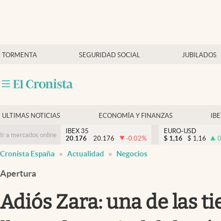
Últimas Noticias
TORMENTA
SEGURIDAD SOCIAL
JUBILADOS
Economía y finanzas
Política
Actualidad
Criptomonedas
ULTIMAS NOTICIAS
ECONOMÍA Y FINANZAS
IB
IBEX 35
EURO-USD
Ir a mercados online
20.176
20.176
-0.02
%
$
1,16
$
1,16
0
Cronista España
Actualidad
Negocios
Apertura
Adiós Zara: una de las 