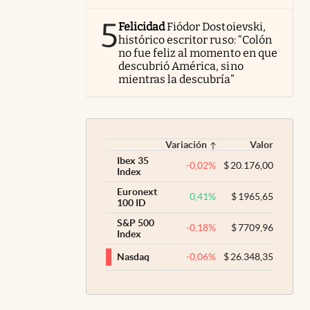
5
Felicidad
Fiódor Dostoievski,
histórico escritor ruso: “Colón
no fue feliz al momento en que
descubrió América, sino
mientras la descubría”
Variación
Valor
Ibex 35
-0,02
%
$
20.176,00
Index
Euronext
0,41
%
$
1965,65
100 ID
S&P 500
-0,18
%
$
7709,96
Index
-0,06
%
$
26.348,35
Nasdaq