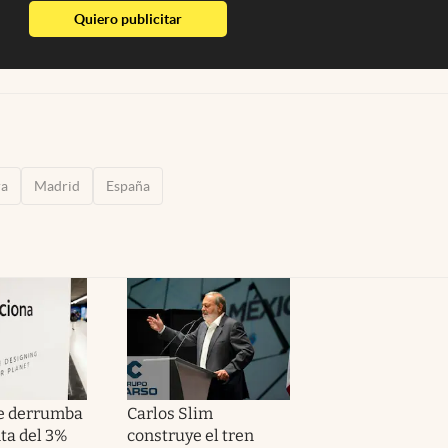
abre en nueva pestaña
Quiero publicitar
ra
Madrid
España
e derrumba
Carlos Slim
nta del 3%
construye el tren