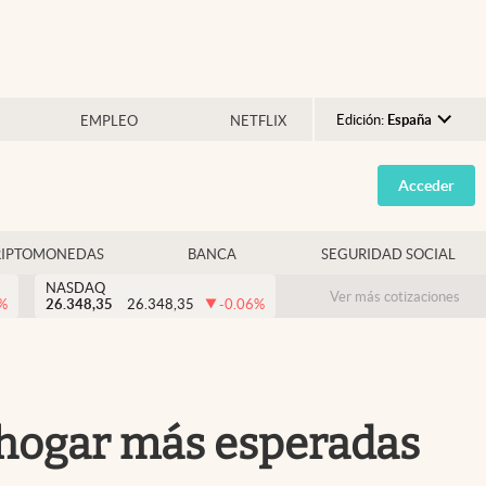
Edición:
España
EMPLEO
NETFLIX
Argentina
Acceder
España
México
RIPTOMONEDAS
BANCA
SEGURIDAD SOCIAL
USA
NASDAQ
Colombia
Ver más cotizaciones
%
26.348,35
26.348,35
-0.06
%
Uruguay
l hogar más esperadas