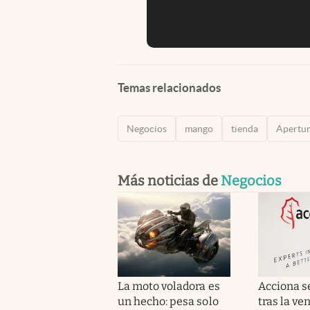
Temas relacionados
Negocios
mango
tienda
Apertu
Más noticias de
Negocios
La moto voladora es
Acciona s
un hecho: pesa solo
tras la ve