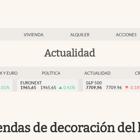
VIVIENDA
ALQUILER
ACCIONES
Actualidad
EX Y EURO
POLÍTICA
ACTUALIDAD
C
EURONEXT
S&P 500
.01
%
1965,65
1965,65
0.41
%
7709,96
7709,96
-0.18
tiendas de decoración de