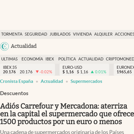
Últimas Noticias
TORMENTA
SEGURIDAD
JUBILADOS
VIVIENDA
ALQUILER
ACCIONE
Economía y finanzas
SOCIAL
Argentina
Actualidad
Política
España
Actualidad
ULTIMAS
ECONOMÍA
IBEX
POLÍTICA
ACTUALIDAD
CRIPTOMONE
México
NOTICIAS
Y
Y
IBEX 35
EURO-USD
EURONE
Criptomonedas
20.176
20.176
-0.02
%
$
1,16
$
1,16
0.01
%
USA
1965,65
FINANZAS
EURO
Cronista España
Actualidad
Supermercados
Colombia
España
Uruguay
Descuentos
Adiós Carrefour y Mercadona: aterriza
en la capital el supermercado que ofrece
1500 productos por un euro o menos
Una cadena de supermercados originaria de los Países