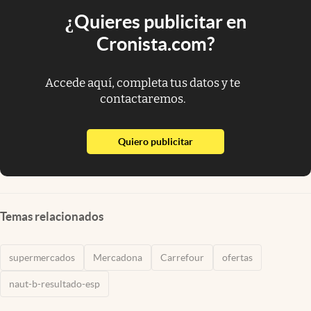
¿Quieres publicitar en
Cronista.com?
Accede aquí, completa tus datos y te
contactaremos.
abre en nueva pestaña
Quiero publicitar
Temas relacionados
supermercados
Mercadona
Carrefour
ofertas
naut-b-resultado-esp