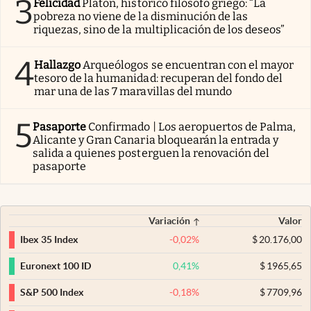
3
Felicidad
Platón, histórico filósofo griego: “La
pobreza no viene de la disminución de las
riquezas, sino de la multiplicación de los deseos”
4
Hallazgo
Arqueólogos se encuentran con el mayor
tesoro de la humanidad: recuperan del fondo del
mar una de las 7 maravillas del mundo
5
Pasaporte
Confirmado | Los aeropuertos de Palma,
Alicante y Gran Canaria bloquearán la entrada y
salida a quienes posterguen la renovación del
pasaporte
Variación
Valor
-0,02
%
$
20.176,00
Ibex 35 Index
0,41
%
$
1965,65
Euronext 100 ID
-0,18
%
$
7709,96
S&P 500 Index