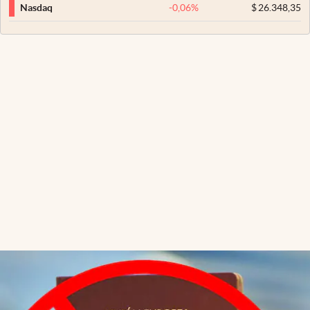
-0,06
%
$
26.348,35
Nasdaq