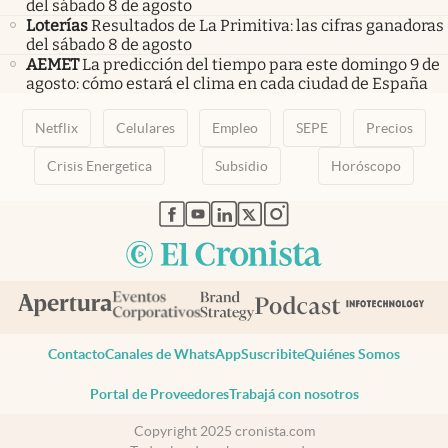
del sábado 8 de agosto
Loterías
Resultados de La Primitiva: las cifras ganadoras
del sábado 8 de agosto
AEMET
La predicción del tiempo para este domingo 9 de
agosto: cómo estará el clima en cada ciudad de España
Netflix
Celulares
Empleo
SEPE
Precios
Crisis Energetica
Subsidio
Horóscopo
abre en nueva pestaña
abre en nueva pestaña
abre en nueva pestaña
abre en nueva pestaña
abre en nueva pestaña
Contacto
Canales de WhatsApp
Suscribite
Quiénes Somos
Portal de Proveedores
Trabajá con nosotros
Copyright 2025 cronista.com