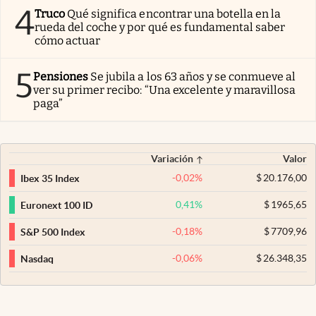
4
Truco
Qué significa encontrar una botella en la
rueda del coche y por qué es fundamental saber
cómo actuar
5
Pensiones
Se jubila a los 63 años y se conmueve al
ver su primer recibo: “Una excelente y maravillosa
paga”
Variación
Valor
-0,02
%
$
20.176,00
Ibex 35 Index
0,41
%
$
1965,65
Euronext 100 ID
-0,18
%
$
7709,96
S&P 500 Index
-0,06
%
$
26.348,35
Nasdaq