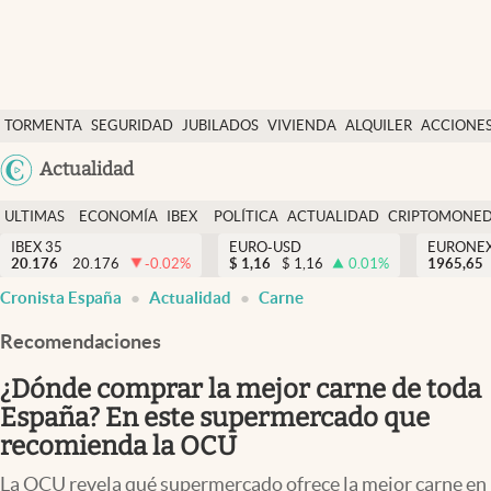
Últimas Noticias
TORMENTA
SEGURIDAD
JUBILADOS
VIVIENDA
ALQUILER
ACCIONE
Economía y finanzas
SOCIAL
Argentina
Actualidad
Política
España
Actualidad
ULTIMAS
ECONOMÍA
IBEX
POLÍTICA
ACTUALIDAD
CRIPTOMONE
México
NOTICIAS
Y
Y
IBEX 35
EURO-USD
EURONE
Criptomonedas
20.176
20.176
-0.02
%
$
1,16
$
1,16
0.01
%
USA
1965,65
FINANZAS
EURO
Cronista España
Actualidad
Carne
Colombia
España
Uruguay
Recomendaciones
¿Dónde comprar la mejor carne de toda
España? En este supermercado que
recomienda la OCU
La OCU revela qué supermercado ofrece la mejor carne en