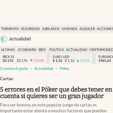
Últimas Noticias
TORMENTA
SEGURIDAD
JUBILADOS
VIVIENDA
ALQUILER
ACCIONE
Economía y finanzas
SOCIAL
Argentina
Actualidad
Política
España
Actualidad
ULTIMAS
ECONOMÍA
IBEX
POLÍTICA
ACTUALIDAD
CRIPTOMONE
México
NOTICIAS
Y
Y
IBEX 35
EURO-USD
EURONE
Criptomonedas
20.176
20.176
-0.02
%
$
1,16
$
1,16
0.01
%
USA
1965,65
FINANZAS
EURO
Cronista España
Actualidad
Póker
Colombia
España
Uruguay
Cartas
5 errores en el Póker que debes tener en
cuenta si quieres ser un gran jugador
Para ser buenos en este popular juego de cartas es
importante estar atento a muchos factores que pueden