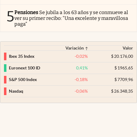
5
Pensiones
Se jubila a los 63 años y se conmueve al
ver su primer recibo: “Una excelente y maravillosa
paga”
Variación
Valor
-0,02
%
$
20.176,00
Ibex 35 Index
0,41
%
$
1965,65
Euronext 100 ID
-0,18
%
$
7709,96
S&P 500 Index
-0,06
%
$
26.348,35
Nasdaq