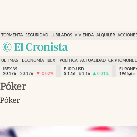
Últimas Noticias
TORMENTA
SEGURIDAD
JUBILADOS
VIVIENDA
ALQUILER
ACCIONE
Economía y finanzas
SOCIAL
Argentina
Política
España
Actualidad
ULTIMAS
ECONOMÍA
IBEX
POLÍTICA
ACTUALIDAD
CRIPTOMONE
México
NOTICIAS
Y
Y
IBEX 35
EURO-USD
EURONE
Criptomonedas
20.176
20.176
-0.02
%
$
1,16
$
1,16
0.01
%
USA
1965,65
FINANZAS
EURO
Colombia
póker
España
Uruguay
póker