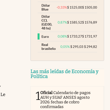
Dólar
-0,33
%
$
1525,00
$
1505,00
Blue
Dólar
CCL
0,87
%
$
1585,52
$
1576,89
(GD30,
48 hs)
0,08
%
$
1733,27
$
1731,97
Euro
Real
0,05
%
$
295,03
$
294,82
brasileño
Las más leídas de Economía y
Política
y
1
Oficial
Calendario de pagos
 Le
AUH y SUAF ANSES agosto
2026: fechas de cobro
confirmadas