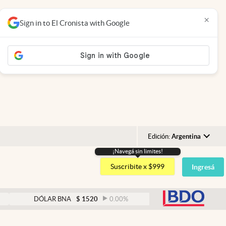
×
Sign in to El Cronista with Google
Edición:
Argentina
¡Navegá sin limites!
Argentina
Suscribite x $999
Ingresá
España
México
abre
DÓLAR BNA
$
1520
0.00
%
DÓLAR BLUE
$
1525
USA
Colombia