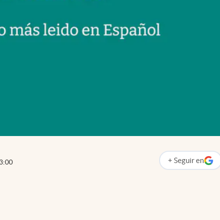
+
Seguir
en
3:00
abre en nueva p