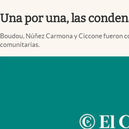
Infotechnology
Una por una, las conden
Clase
Clima
Boudou, Núñez Carmona y Ciccone fueron cond
Mundial 2026
comunitarias.
Eventos Corporativos
El Cronista Studio
Mediakit
abre en nueva pestaña