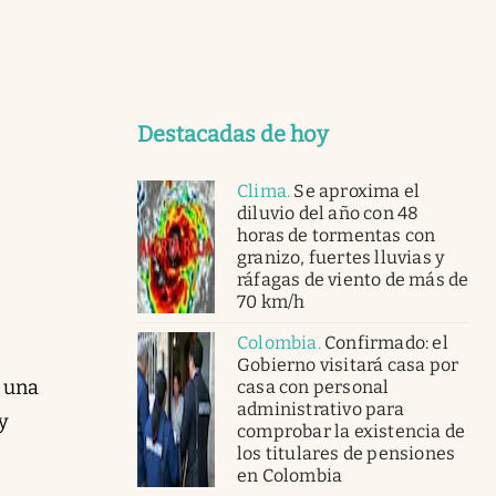
Destacadas de hoy
Clima
.
Se aproxima el
diluvio del año con 48
horas de tormentas con
granizo, fuertes lluvias y
ráfagas de viento de más de
70 km/h
Colombia
.
Confirmado: el
Gobierno visitará casa por
n una
casa con personal
administrativo para
 y
comprobar la existencia de
los titulares de pensiones
en Colombia