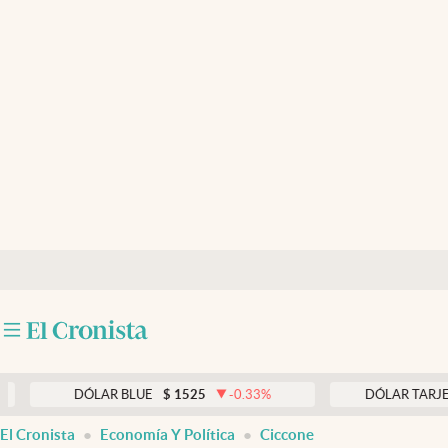
Últimas noticias
Dólar
Members
Economía y Política
Finanzas y Mercados
Mercados Online
Negocios
Columnistas
Otras secciones
DÓLAR BLUE
$
1525
-0.33
%
DÓLAR TARJETA
$
Apertura
El Cronista
Economía Y Política
Ciccone