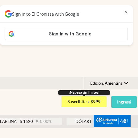
×
Sign in to El Cronista with Google
Edición:
Argentina
¡Navegá sin limites!
Argentina
Suscribite x $999
Ingresá
España
México
abre
A
$
1520
0.00
%
DÓLAR BLUE
$
1530
-0.65
%
USA
Colombia