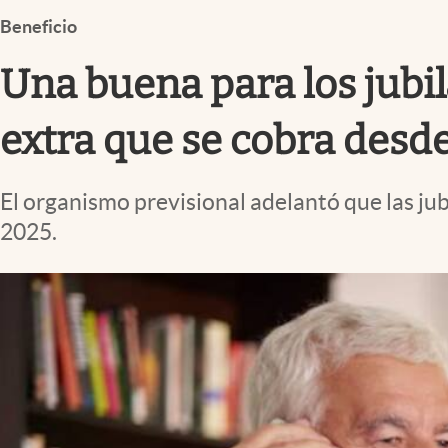
Infotechnology
Beneficio
Clase
Una buena para los jubi
Clima
Mundial 2026
extra que se cobra desde 
Eventos Corporativos
El organismo previsional adelantó que las j
El Cronista Studio
2025.
Mediakit
abre en nueva pestaña