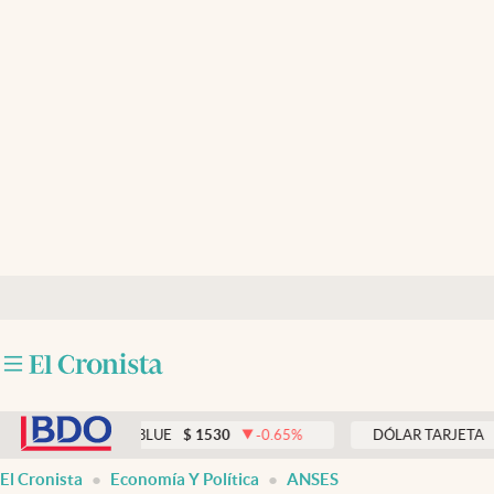
Últimas noticias
Dólar
Members
Economía y Política
Finanzas y Mercados
Mercados Online
Negocios
Columnistas
abre en nueva pestaña
Otras secciones
DÓLAR BLUE
$
1530
-0.65
%
DÓLAR TARJETA
$
1976
Apertura
El Cronista
Economía Y Política
ANSES