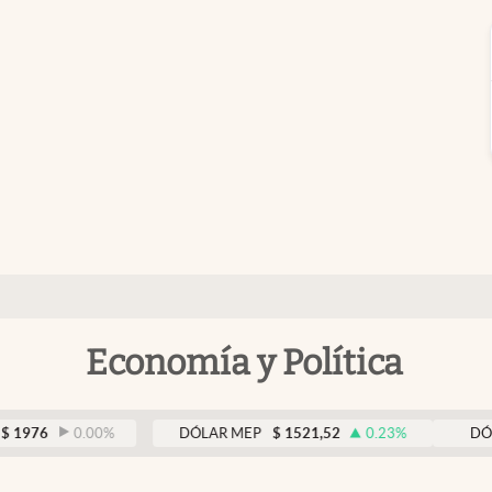
Economía y Política
0.00
%
DÓLAR MEP
$
1521,52
0.23
%
DÓLAR BN