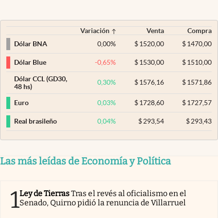
Variación
Venta
Compra
0,00
%
$
1520,00
$
1470,00
Dólar BNA
-0,65
%
$
1530,00
$
1510,00
Dólar Blue
Dólar CCL (GD30,
0,30
%
$
1576,16
$
1571,86
48 hs)
0,03
%
$
1728,60
$
1727,57
Euro
0,04
%
$
293,54
$
293,43
Real brasileño
Las más leídas de Economía y Política
1
Ley de Tierras
Tras el revés al oficialismo en el
Senado, Quirno pidió la renuncia de Villarruel