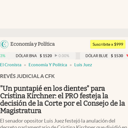
Últimas noticias
Dólar
Argentina
Economía y Política
Members
Suscribite x $999
España
Economía y Política
ÓLAR BNA
$
1520
0.00
%
DÓLAR BLUE
$
1530
-0.65
%
México
El Cronista
Economía Y Política
Luis Juez
Finanzas y Mercados
USA
REVÉS JUDICIAL A CFK
Mercados Online
Colombia
Uruguay
"Un puntapié en los dientes" para
Negocios
Cristina Kirchner: el PRO festeja la
Columnistas
decisión de la Corte por el Consejo de la
Magistratura
Otras secciones
El senador opositor Luis Juez festejó la anulación del
Apertura
decreto parlamentario de Cristina Kirchner que dividió en