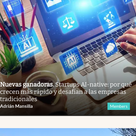
Nuevas ganadoras
.
Startups AI-native: por qué
crecen más rápido y desafían a las empresas
tradicionales
Adrián Mansilla
Members