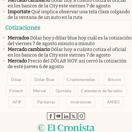
Mercado cambiario
Dólar hoy: a cuánto cotiza el oficial
en los bancos de la City este viernes 7 de agosto
Importate
Qué implica observar una tela clara colgando
de la ventana de un auto en la ruta
Cotizaciones
Mercados
Dólar hoy y dólar blue hoy: cuál es la cotización
del viernes 7 de agosto minuto a minuto
Mercado cambiario
Dólar hoy: a cuánto cotiza el oficial
en los bancos de la City este viernes 7 de agosto
Mercado
Precio del DÓLAR HOY: así cerró la cotización
de este jueves 6 de agosto
Dólar
Dólar Blue
Criptomonedas
Bitcoin
Fintech
Merval
Quiniela
Calendario de feriados
AFIP
Paritarias
Inversiones
ANSES
abre en nueva pestaña
abre en nueva pestaña
abre en nueva pestaña
abre en nueva pestaña
abre en nueva pestaña