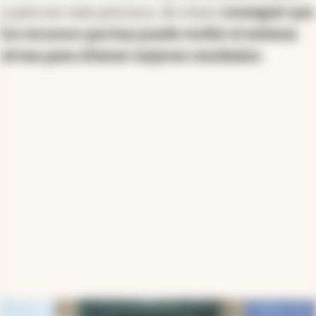
y para ser más precisos, de cómo
conseguir que
los recursos que hoy puede recibir el sistema
sirvan para obtener mejores resultados
.