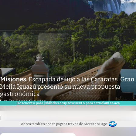
Misiones
.
Escapada de lujo a las Cataratas: Gran
Meliá Iguazú presentó su nueva propuesta
gastronómica
Luz De Sousa Quintas
Descuento para jubilados acá
Descuento para estudiantes acá
|
|
¡Ahora también podés pagar a través de Mercado Pago!