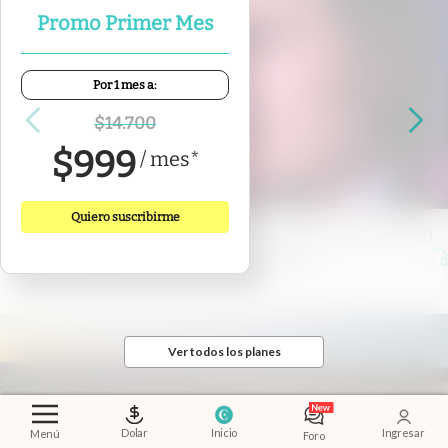
Promo Primer Mes
Por 1 mes a:
$
14.700
$
999
/
mes
*
Quiero suscribirme
Economía al día
.
El mercado ya mira a 2027: cómo
influye la política en las inversiones
Ver todos los planes
Dolar
Inicio
Ingresar
Menú
Foro