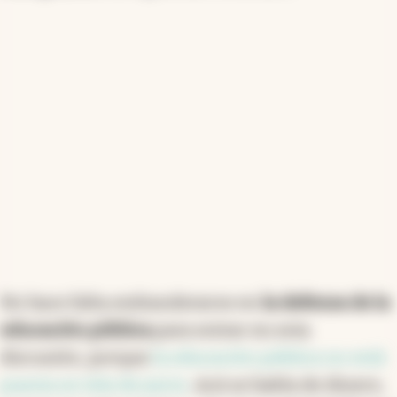
presupuesto se destina a jubilaciones, lo que limita
otras inversiones. Es crucial lograr un consenso
político que permita gestionar los ingresos de
manera creativa, evitando el aumento de impuestos
o deuda, y enfocándose en el crecimiento
económico como base para una mejor distribución
futura.
Resumen generado con inteligencia artificial
No hace falta embanderarse en
la defensa de la
educación pública
para entrar en esta
discusión, porque
la educación pública no está
puesta en tela de juicio
. Acá se habla de dinero,