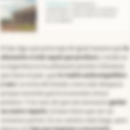
Radiografía
.
Presupuesto
universitario: cuánto perdió un profesor
en tres años y cómo están los números
por estudiante
Si hay algo que preocupa de igual manera que
la
educación a todo aquel que produce
y vende en
la Argentina es la asfixiante presión tributaria
que tiene el país, que
lo vuelve anticompetitivo
y caro
. La torta del Estado crece más despacio
porque necesita que la economía crezca
primero. Y en caso de que sea necesario
gestar
un nuevo reparto
, la base tiene que ser un
consenso previo. Es un camino más largo, pero
alguna vez
hay que empezar a recorrerlo
.