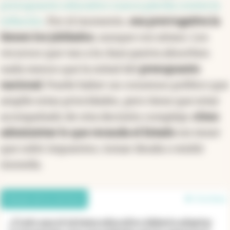
presupuesto educativo nunca pierda contra la
inflación
. Por el momento,
esa prerrogativa la
tienen los jubilados
, aunque con atraso. Los
recursos que van a la clase pasiva absorben
nada menos que la mitad del
presupuesto
nacional
. Puede haber un consenso político que
amplíe estas prioridades, pero tiene que estar
acompañado de otra decisión compleja:
cómo
administrar lo que recauda el Estado
sin tener
que subir impuestos, tomar deuda o emitir
moneda.
Debate de los lectores
8 en línea
¿Creés que el sistema educativo debería adaptar