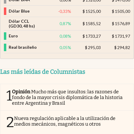
Dólar Blue
-0,33
%
$
1525,00
$
1505,00
Dólar CCL
0,87
%
$
1585,52
$
1576,89
(GD30, 48 hs)
Euro
0,08
%
$
1733,27
$
1731,97
Real brasileño
0,05
%
$
295,03
$
294,82
Las más leídas de Columnistas
1
Opinión
Mucho más que insultos: las razones de
fondo de la mayor crisis diplomática de la historia
entre Argentina y Brasil
2
Nueva regulación aplicable a la utilización de
medios mecánicos, magnéticos u otros