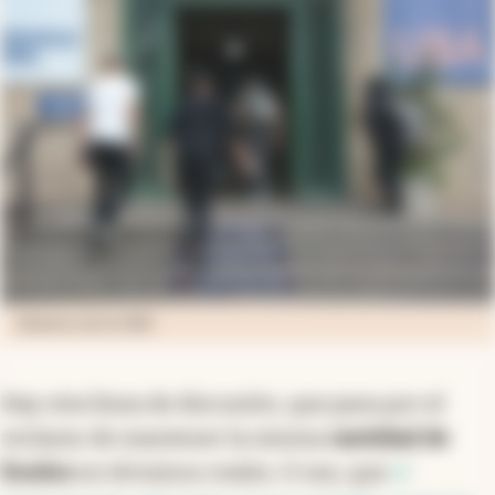
Alumnos de la UBA
Hay otra línea de discusión, que pasa por el
reclamo de mantener la misma
cantidad de
fondos
en términos reales. O sea, que
el