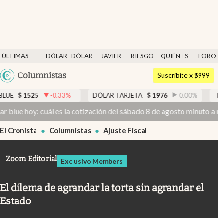
Últimas noticias
ÚLTIMAS
DÓLAR
DÓLAR
JAVIER
RIESGO
QUIÉN ES
FORO
Dólar
NOTICIAS
BLUE
MILEI
PAÍS
QUIÉN
Argentina
Columnistas
Members
Suscribite x $999
España
Economía y Política
3
%
DÓLAR TARJETA
$
1976
0.00
%
DÓLAR MEP
$
1526,
México
 la cotización del sábado 8 de agosto minuto a minuto
Dólar hoy y d
Finanzas y Mercados
USA
El Cronista
Columnistas
Ajuste Fiscal
Mercados Online
Colombia
Uruguay
Negocios
Zoom Editorial
Exclusivo Members
Columnistas
El dilema de agrandar la torta sin agrandar el
Otras secciones
Estado
Apertura