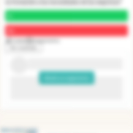
su formación a las necesidades de las empresas?
Sí
No
5 votos
0 argumentos
Ver resultado
Añade un argumento
abre en nueva pestaña