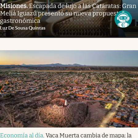
Misiones
.
Escapada de lujo a las Cataratas: Gran
Meliá Iguazú presentó su nueva propuesta
gastronómica
Luz De Sousa Quintas
Economía al día
.
Vaca Muerta cambia de mapa: la