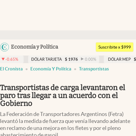
Últimas noticias
Dólar
Argentina
Economía y Política
Members
Suscribite x $999
España
Economía y Política
DÓLAR TARJETA
$
1976
0.00
%
DÓLAR MEP
$
1521,52
0.23
México
abre en nueva pestaña
El Cronista
Economía Y Política
Transportistas
Finanzas y Mercados
USA
Mercados Online
Colombia
Transportistas de carga levantaron el
Uruguay
Negocios
paro tras llegar a un acuerdo con el
Gobierno
Columnistas
La Federación de Transportadores Argentinos (Fetra)
Otras secciones
levantó la medida de fuerza que venía llevando adelante
en reclamo de una mejora en los fletes y por el pleno
Apertura
abastecimiento de gasoil