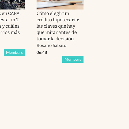
s en CABA:
Cómo elegir un
esta un 2
crédito hipotecario:
 y cuáles
las claves que hay
arrios más
que mirar antes de
tomar la decisión
Rosario Sabato
Members
06:48
Members