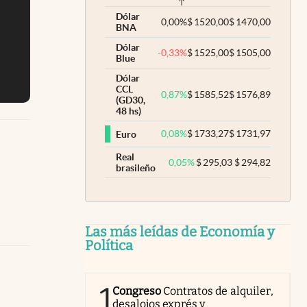
Dólar
0,00
%
$
1520,00
$
1470,00
BNA
Dólar
-0,33
%
$
1525,00
$
1505,00
Blue
Dólar
CCL
0,87
%
$
1585,52
$
1576,89
(GD30,
48 hs)
0,08
%
$
1733,27
$
1731,97
Euro
Real
0,05
%
$
295,03
$
294,82
brasileño
Las más leídas de Economía y
Política
1
Congreso
Contratos de alquiler,
desalojos exprés y