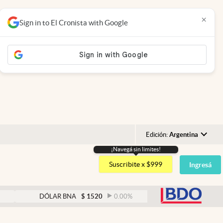
×
Sign in to El Cronista with Google
Edición:
Argentina
¡Navegá sin limites!
Argentina
Suscribite x $999
Ingresá
España
México
abre
DÓLAR BNA
$
1520
0.00
%
DÓLAR BLUE
$
1525
USA
Colombia