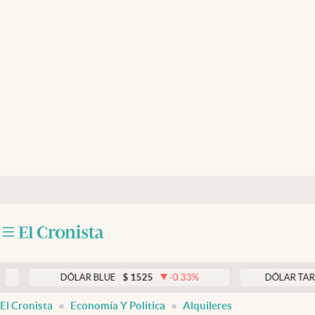
Últimas noticias
Dólar
Members
Economía y Política
Finanzas y Mercados
Mercados Online
Negocios
Columnistas
Otras secciones
DÓLAR BLUE
$
1525
-0.33
%
DÓLAR TARJETA
$
1
Apertura
El Cronista
Economía Y Política
Alquileres