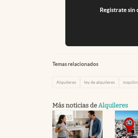
Registrate sin
Temas relacionados
Alquileres
ley de alquileres
inquili
Más noticias de
Alquileres