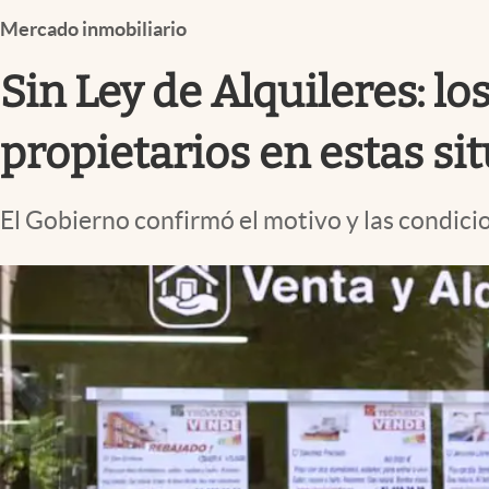
Infotechnology
Mercado inmobiliario
Clase
Sin Ley de Alquileres: lo
Clima
Mundial 2026
propietarios en estas si
Eventos Corporativos
El Gobierno confirmó el motivo y las condicion
El Cronista Studio
Mediakit
abre en nueva pestaña