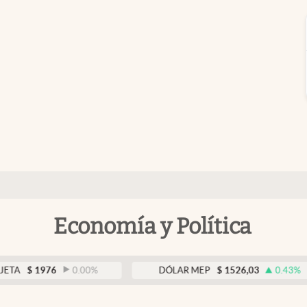
Economía y Política
976
0.00
%
DÓLAR MEP
$
1526,03
0.43
%