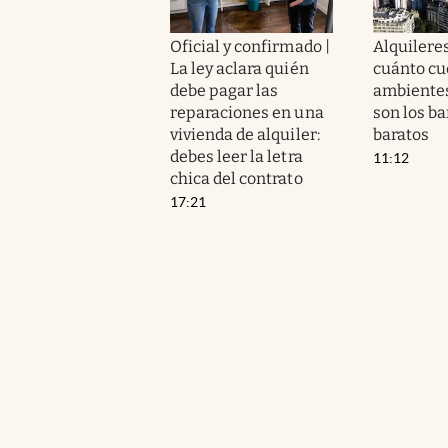
Oficial y confirmado |
Alquilere
La ley aclara quién
cuánto cu
debe pagar las
ambientes
reparaciones en una
son los b
vivienda de alquiler:
baratos
debes leer la letra
11:12
chica del contrato
17:21