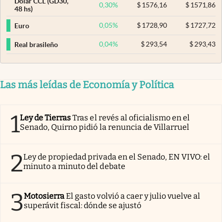
Dólar CCL (GD30,
0,30
%
$
1576,16
$
1571,86
48 hs)
0,05
%
$
1728,90
$
1727,72
Euro
0,04
%
$
293,54
$
293,43
Real brasileño
Las más leídas de Economía y Política
1
Ley de Tierras
Tras el revés al oficialismo en el
Senado, Quirno pidió la renuncia de Villarruel
2
Ley de propiedad privada en el Senado, EN VIVO: el
minuto a minuto del debate
3
Motosierra
El gasto volvió a caer y julio vuelve al
superávit fiscal: dónde se ajustó