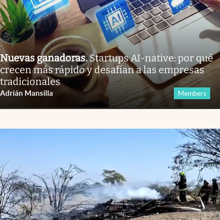
Nuevas ganadoras
.
Startups AI-native: por qué
crecen más rápido y desafían a las empresas
tradicionales
Adrián Mansilla
Members