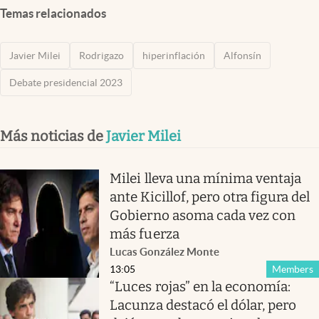
Temas relacionados
Javier Milei
Rodrigazo
hiperinflación
Alfonsín
Debate presidencial 2023
Más noticias de
Javier Milei
Milei lleva una mínima ventaja
ante Kicillof, pero otra figura del
Gobierno asoma cada vez con
más fuerza
Lucas González Monte
13:05
Members
“Luces rojas” en la economía:
Lacunza destacó el dólar, pero