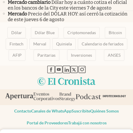
Mercado cambiario
Dólar hoy: a cuánto cotiza el oficial
en los bancos de la City este viernes 7 de agosto
Mercado
Precio del DÓLAR HOY: así cerró la cotización
de este jueves 6 de agosto
Dólar
Dólar Blue
Criptomonedas
Bitcoin
Fintech
Merval
Quiniela
Calendario de feriados
AFIP
Paritarias
Inversiones
ANSES
abre en nueva pestaña
abre en nueva pestaña
abre en nueva pestaña
abre en nueva pestaña
abre en nueva pestaña
Contacto
Canales de WhatsApp
Suscribite
Quiénes Somos
Portal de Proveedores
Trabajá con nosotros