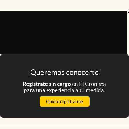
Infotechnology
"
Clase
Clima
Mundial 2026
Eventos Corporativos
El Cronista Studio
Mediakit
¡Queremos conocerte!
abre en nueva pestaña
Registrate sin cargo
en El Cronista
Argentina
para una experiencia a tu medida.
Quiero registrarme