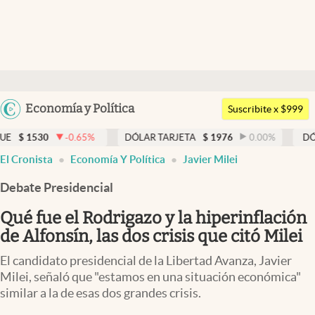
Últimas noticias
Dólar
Argentina
Economía y Política
Members
Suscribite x $999
España
Economía y Política
-0.65
%
DÓLAR TARJETA
$
1976
0.00
%
DÓLAR MEP
$
México
El Cronista
Economía Y Política
Javier Milei
Finanzas y Mercados
USA
Debate Presidencial
Mercados Online
Colombia
Uruguay
Qué fue el Rodrigazo y la hiperinflación
Negocios
de Alfonsín, las dos crisis que citó Milei
Columnistas
El candidato presidencial de la Libertad Avanza, Javier
Otras secciones
Milei, señaló que "estamos en una situación económica"
similar a la de esas dos grandes crisis.
Apertura