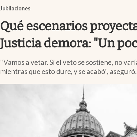
Infotechnology
Jubilaciones
Clase
Qué escenarios proyecta 
Clima
Mundial 2026
Justicia demora: "Un poc
Eventos Corporativos
"Vamos a vetar. Si el veto se sostiene, no var
El Cronista Studio
mientras que esto dure, y se acabó", aseguró.
Mediakit
abre en nueva pestaña