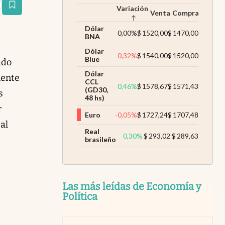
Variación
estaña
Venta
Compra
Dólar
0,00
%
$
1520,00
$
1470,00
BNA
Dólar
-0,32
%
$
1540,00
$
1520,00
Blue
ado
Dólar
mente
CCL
0,46
%
$
1578,67
$
1571,43
(GD30,
s
48 hs)
r
Euro
-0,05
%
$
1727,24
$
1707,48
 al
Real
0,30
%
$
293,02
$
289,63
brasileño
Las más leídas de Economía y
Política