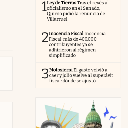
1
Ley de Tierras
Tras el revés al
oficialismo en el Senado,
Quirno pidió la renuncia de
Villarruel
2
Inocencia Fiscal
Inocencia
Fiscal: más de 400.000
contribuyentes ya se
adhirieron al régimen
simplificado
3
Motosierra
El gasto volvió a
caer y julio vuelve al superávit
fiscal: dónde se ajustó