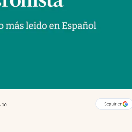
+
Seguir
en
3:00
abre en nueva p