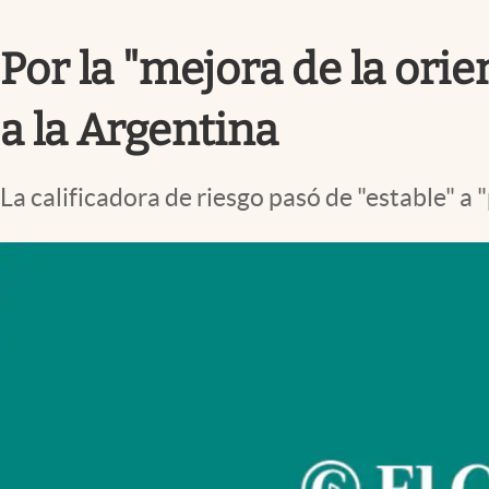
Infotechnology
Por la "mejora de la orie
Clase
Clima
a la Argentina
Mundial 2026
Eventos Corporativos
La calificadora de riesgo pasó de "estable" a 
El Cronista Studio
Mediakit
abre en nueva pestaña