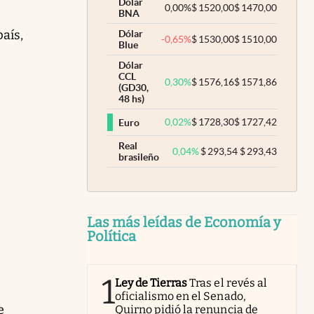
Dólar
0,00
%
$
1520,00
$
1470,00
BNA
país,
Dólar
-0,65
%
$
1530,00
$
1510,00
Blue
Dólar
CCL
0,30
%
$
1576,16
$
1571,86
(GD30,
48 hs)
0,02
%
$
1728,30
$
1727,42
Euro
Real
0,04
%
$
293,54
$
293,43
brasileño
Las más leídas de Economía y
Política
1
Ley de Tierras
Tras el revés al
oficialismo en el Senado,
e
Quirno pidió la renuncia de