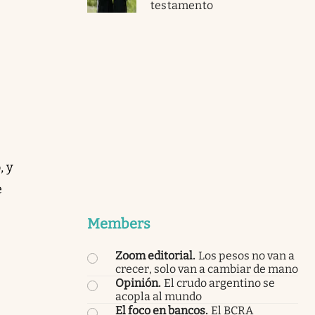
testamento
, y
e
Members
Zoom editorial
.
Los pesos no van a
crecer, solo van a cambiar de mano
Opinión
.
El crudo argentino se
acopla al mundo
El foco en bancos
.
El BCRA