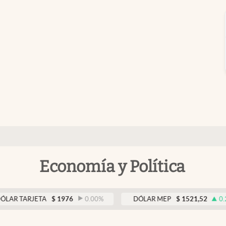
Economía y Política
TARJETA
$
1976
0.00
%
DÓLAR MEP
$
1521,52
0.23
%