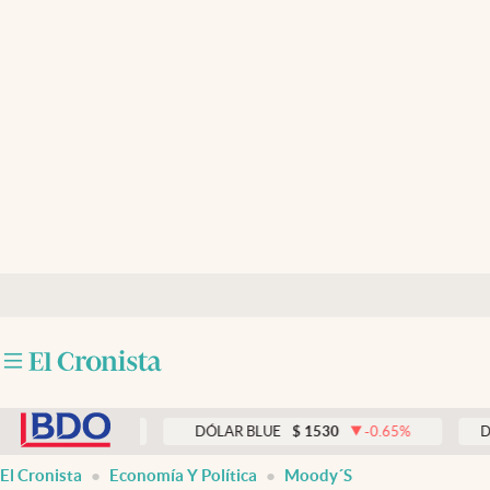
Últimas noticias
Dólar
Members
Economía y Política
Finanzas y Mercados
Mercados Online
Negocios
Columnistas
abre en nueva pestaña
Otras secciones
0.00
%
DÓLAR BLUE
$
1530
-0.65
%
DÓLAR 
Apertura
El Cronista
Economía Y Política
Moody´s