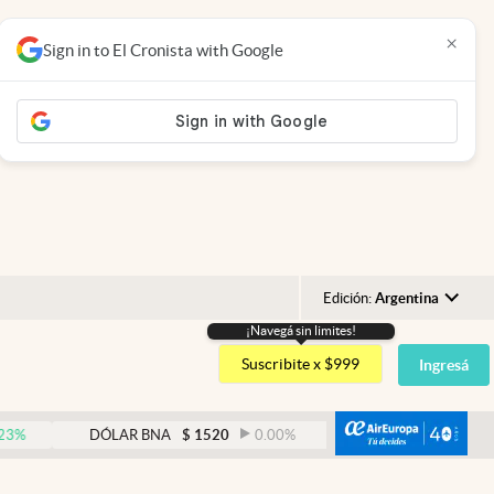
×
Sign in to El Cronista with Google
Edición:
Argentina
¡Navegá sin limites!
Argentina
Suscribite x $999
Ingresá
España
México
abre
DÓLAR BNA
$
1520
0.00
%
DÓLAR BLUE
$
1530
USA
Colombia