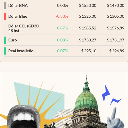
0,00
%
$
1520,00
$
1470,00
Dólar BNA
-0,33
%
$
1525,00
$
1505,00
Dólar Blue
Dólar CCL (GD30,
0,87
%
$
1585,52
$
1576,89
48 hs)
0,08
%
$
1733,27
$
1731,97
Euro
0,07
%
$
295,10
$
294,89
Real brasileño