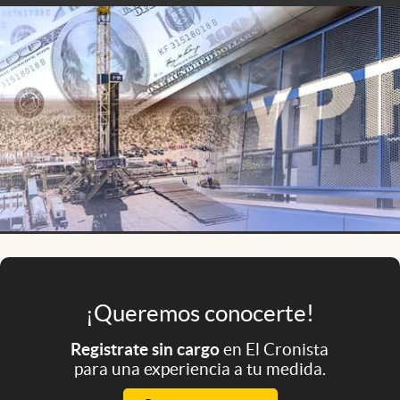
Infotechnology
Clase
Clima
Mundial 2026
Eventos Corporativos
El Cronista Studio
Mediakit
abre en nueva pestaña
Argentina
¡Queremos conocerte!
Registrate sin cargo
en El Cronista
para una experiencia a tu medida.