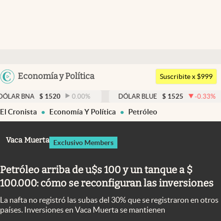
Últimas noticias
Dólar
Argentina
Economía y Política
Members
Suscribite x $999
España
Economía y Política
$
1520
0.00
%
DÓLAR BLUE
$
1525
-0.33
%
DÓLAR
México
El Cronista
Economía Y Política
Petróleo
Finanzas y Mercados
USA
Mercados Online
Colombia
Vaca Muerta
Exclusivo Members
Uruguay
Negocios
Petróleo arriba de u$s 100 y un tanque a $
Columnistas
100.000: cómo se reconfiguran las inversiones
Otras secciones
La nafta no registró las subas del 30% que se registraron en otros
Apertura
países. Inversiones en Vaca Muerta se mantienen