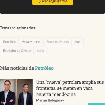
Quiero registrarme
Temas relacionados
Petróleo
Vaca Muerta
Estados Unidos
Irán
Estrecho de Ormuz
nafta
Más noticias de
Petróleo
Una “nueva” petrolera amplía sus
fronteras: se meten en Vaca
Muerta mendocina
Martín Bidegaray