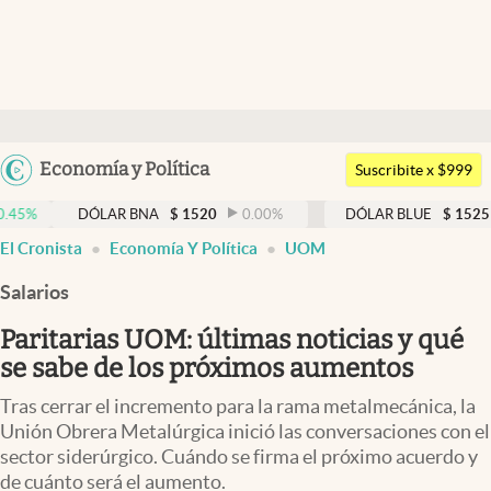
Últimas noticias
Dólar
Argentina
Economía y Política
Members
Suscribite x $999
España
Economía y Política
DÓLAR BNA
$
1520
0.00
%
DÓLAR BLUE
$
1525
-0.33
%
México
El Cronista
Economía Y Política
UOM
Finanzas y Mercados
USA
Salarios
Mercados Online
Colombia
Uruguay
Paritarias UOM: últimas noticias y qué
Negocios
se sabe de los próximos aumentos
Columnistas
Tras cerrar el incremento para la rama metalmecánica, la
Otras secciones
Unión Obrera Metalúrgica inició las conversaciones con el
sector siderúrgico. Cuándo se firma el próximo acuerdo y
Apertura
de cuánto será el aumento.