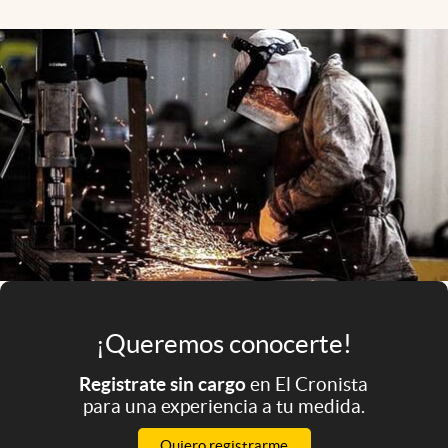
Infotechnology
Clase
Clima
Mundial 2026
Eventos Corporativos
El Cronista Studio
Mediakit
abre en nueva pestaña
Argentina
¡Queremos conocerte!
Registrate sin cargo
en El Cronista
para una experiencia a tu medida.
Quiero registrarme