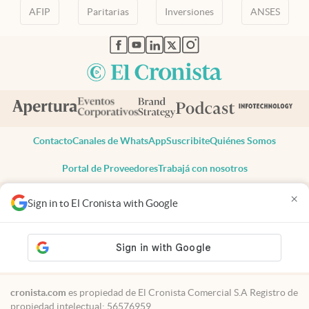
AFIP
Paritarias
Inversiones
ANSES
abre en nueva pestaña
abre en nueva pestaña
abre en nueva pestaña
abre en nueva pestaña
abre en nueva pestaña
Contacto
Canales de WhatsApp
Suscribite
Quiénes Somos
Portal de Proveedores
Trabajá con nosotros
Copyright 2025 cronista.com
×
Sign in to El Cronista with Google
Todos los derechos reservados
Términos y condiciones
Privacidad
Consentimiento
Tel:
+54 11 7078-3270
cronista.com
es propiedad de El Cronista Comercial S.A Registro de
propiedad intelectual: 56576959