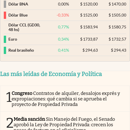
0,00
%
$
1520,00
$
1470,00
Dólar BNA
-0,33
%
$
1525,00
$
1505,00
Dólar Blue
Dólar CCL (GD30,
0,77
%
$
1583,94
$
1580,75
48 hs)
0,34
%
$
1733,87
$
1732,57
Euro
0,41
%
$
294,63
$
294,43
Real brasileño
Las más leídas de Economía y Política
1
Congreso
Contratos de alquiler, desalojos exprés y
expropiaciones: qué cambia si se aprueba el
proyecto de Propiedad Privada
2
Media sanción
Sin Manejo del Fuego, el Senado
aprobó la Ley de Propiedad Privada: crecen los