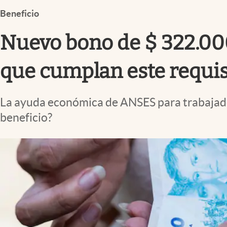
Infotechnology
Beneficio
Clase
Nuevo bono de $ 322.000
Clima
Mundial 2026
que cumplan este requis
Eventos Corporativos
La ayuda económica de ANSES para trabajadore
El Cronista Studio
beneficio?
Mediakit
abre en nueva pestaña