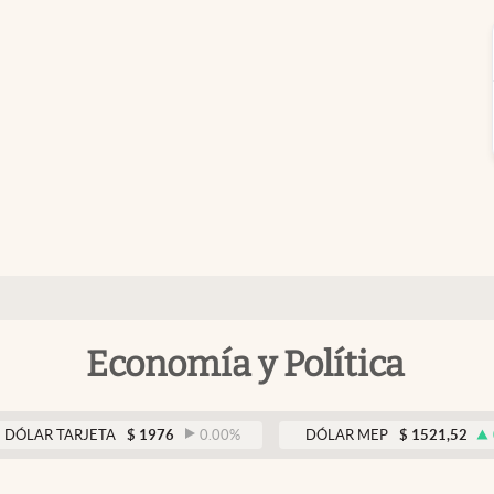
Economía y Política
TARJETA
$
1976
0.00
%
DÓLAR MEP
$
1521,52
0.23
%