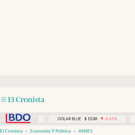
Últimas noticias
Dólar
Members
Economía y Política
Finanzas y Mercados
Mercados Online
Negocios
Columnistas
abre en nueva pestaña
Otras secciones
0
0.00
%
DÓLAR BLUE
$
1530
-0.65
%
DÓLAR 
Apertura
El Cronista
Economía Y Política
ANSES