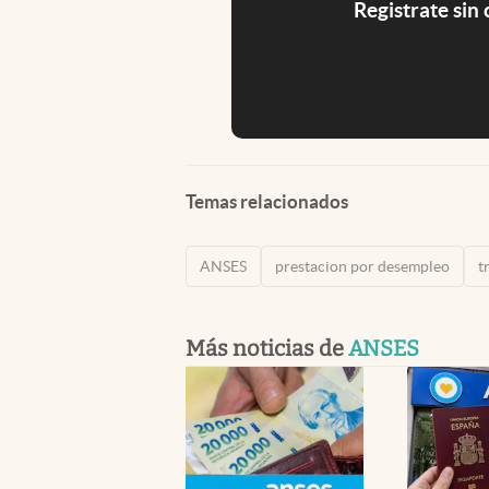
Registrate sin
Temas relacionados
ANSES
prestacion por desempleo
t
Más noticias de
ANSES