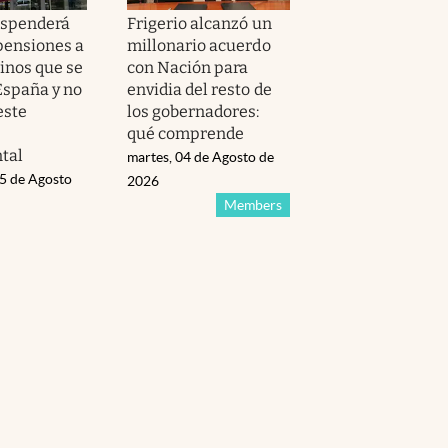
spenderá
Frigerio alcanzó un
 pensiones a
millonario acuerdo
tinos que se
con Nación para
spaña y no
envidia del resto de
este
los gobernadores:
qué comprende
tal
martes, 04 de Agosto de
05 de Agosto
2026
Members