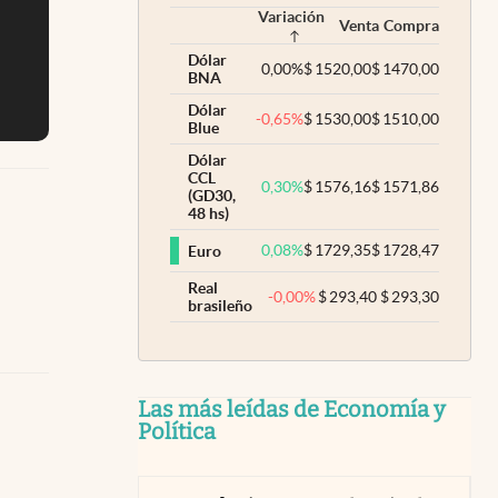
Variación
Venta
Compra
Dólar
0,00
%
$
1520,00
$
1470,00
BNA
Dólar
-0,65
%
$
1530,00
$
1510,00
Blue
Dólar
CCL
0,30
%
$
1576,16
$
1571,86
(GD30,
48 hs)
0,08
%
$
1729,35
$
1728,47
Euro
Real
-0,00
%
$
293,40
$
293,30
brasileño
Las más leídas de Economía y
Política