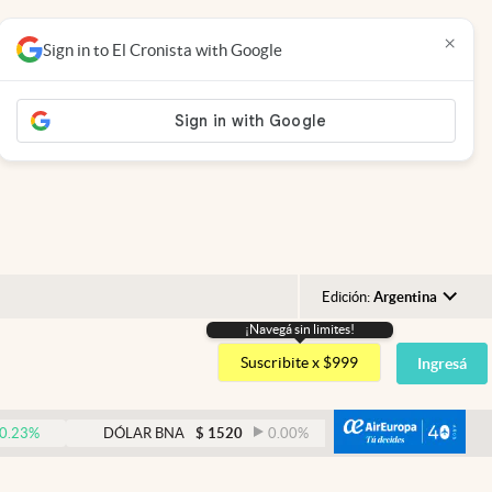
×
Sign in to El Cronista with Google
Edición:
Argentina
¡Navegá sin limites!
Argentina
Suscribite x $999
Ingresá
España
México
abre
DÓLAR BNA
$
1520
0.00
%
DÓLAR BLUE
$
1530
USA
Colombia