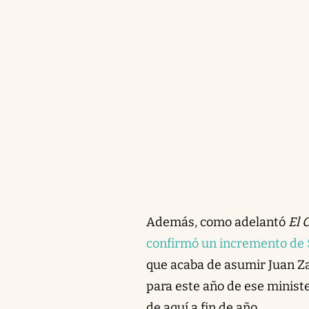
Además, como adelantó
El 
confirmó un incremento de $
que acaba de asumir Juan Za
para este año de ese minist
de aquí a fin de año.