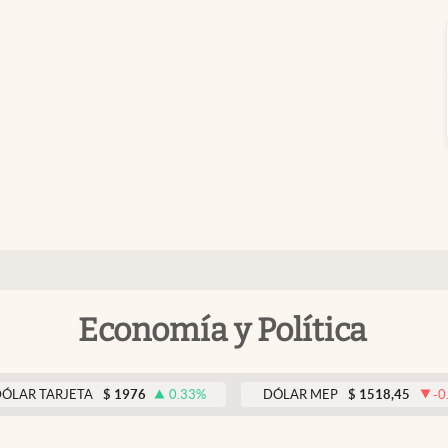
Economía y Política
ARJETA
$
1976
0.33
%
DÓLAR MEP
$
1518,45
-0.05
%