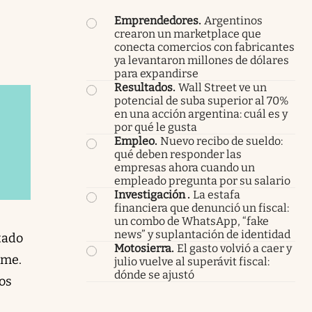
Emprendedores
.
Argentinos
crearon un marketplace que
conecta comercios con fabricantes
ya levantaron millones de dólares
para expandirse
Resultados
.
Wall Street ve un
potencial de suba superior al 70%
en una acción argentina: cuál es y
por qué le gusta
Empleo
.
Nuevo recibo de sueldo:
qué deben responder las
empresas ahora cuando un
empleado pregunta por su salario
Investigación
.
La estafa
financiera que denunció un fiscal:
un combo de WhatsApp, “fake
news” y suplantación de identidad
tado
Motosierra
.
El gasto volvió a caer y
rme.
julio vuelve al superávit fiscal:
dónde se ajustó
mos