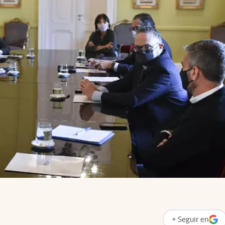
+
Seguir
en
abre en nueva p