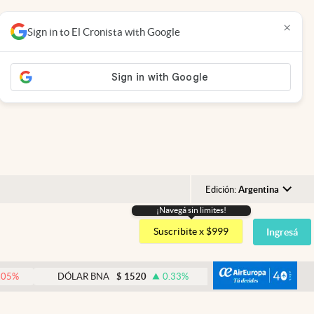
×
Sign in to El Cronista with Google
Edición:
Argentina
¡Navegá sin limites!
Argentina
Suscribite x $999
Ingresá
España
México
abre
DÓLAR BNA
$
1520
0.33
%
DÓLAR BLUE
$
1540
USA
Colombia