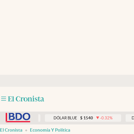
Últimas noticias
Dólar
Members
Economía y Política
Finanzas y Mercados
Mercados Online
Negocios
Columnistas
abre en nueva pestaña
Otras secciones
0.33
%
DÓLAR BLUE
$
1540
-0.32
%
DÓLAR T
Apertura
El Cronista
Economía Y Política