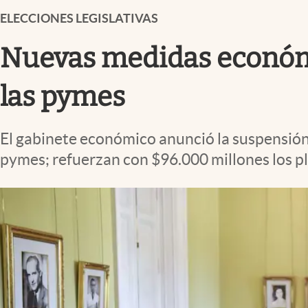
Infotechnology
ELECCIONES LEGISLATIVAS
Clase
Nuevas medidas económic
Clima
Mundial 2026
las pymes
Eventos Corporativos
El gabinete económico anunció la suspensión 
El Cronista Studio
pymes; refuerzan con $96.000 millones los pl
Mediakit
abre en nueva pestaña