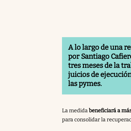
A lo largo de una r
por
Santiago Cafier
tres meses de la tr
juicios de ejecución
las pymes.
La medida
beneficiará a má
para consolidar la recuperac