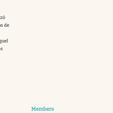
izó
os de
guel
es
Members