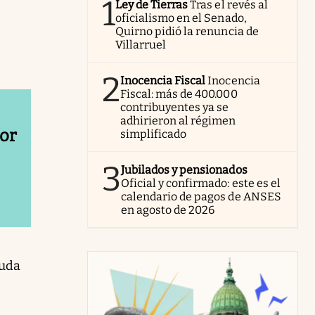
1
Ley de Tierras
Tras el revés al
oficialismo en el Senado,
Quirno pidió la renuncia de
Villarruel
2
Inocencia Fiscal
Inocencia
Fiscal: más de 400.000
contribuyentes ya se
adhirieron al régimen
por
simplificado
3
Jubilados y pensionados
Oficial y confirmado: este es el
calendario de pagos de ANSES
en agosto de 2026
yuda