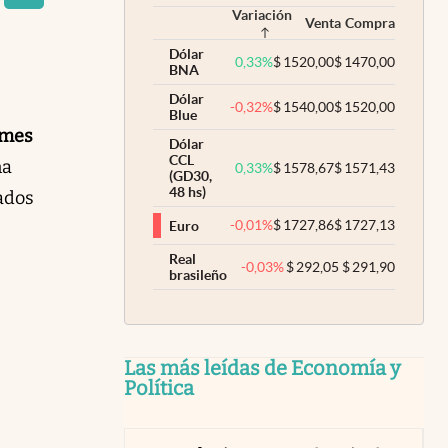
Variación
Venta
Compra
Dólar
0,33
%
$
1520,00
$
1470,00
BNA
Dólar
-0,32
%
$
1540,00
$
1520,00
Blue
ymes
Dólar
CCL
na
0,33
%
$
1578,67
$
1571,43
(GD30,
48 hs)
ados
-0,01
%
$
1727,86
$
1727,13
Euro
Real
-0,03
%
$
292,05
$
291,90
brasileño
Las más leídas de Economía y
Política