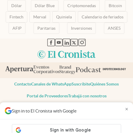
Dólar
Dólar Blue
Criptomonedas
Bitcoin
Fintech
Merval
Quiniela
Calendario de feriados
AFIP
Paritarias
Inversiones
ANSES
abre en nueva pestaña
abre en nueva pestaña
abre en nueva pestaña
abre en nueva pestaña
abre en nueva pestaña
Contacto
Canales de WhatsApp
Suscribite
Quiénes Somos
Portal de Proveedores
Trabajá con nosotros
Copyright 2025 cronista.com
×
Sign in to El Cronista with Google
Todos los derechos reservados
Términos y condiciones
Privacidad
Consentimiento