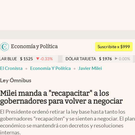
Últimas noticias
Dólar
Argentina
Economía y Política
Members
Suscribite x $999
España
Economía y Política
1525
-0.33
%
DÓLAR TARJETA
$
1976
0.00
%
DÓLAR M
México
El Cronista
Economía Y Política
Javier Milei
Finanzas y Mercados
USA
Ley Ómnibus
Mercados Online
Colombia
Uruguay
Milei manda a "recapacitar" a los
Negocios
gobernadores para volver a negociar
Columnistas
El Presidente ordenó retirar la ley base hasta tanto los
Otras secciones
gobernadores "recapaciten" y se sienten a negociar. El plan
económico se mantendrá con decretos y resoluciones
Apertura
internas.