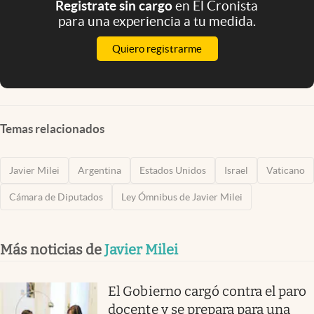
Registrate sin cargo
en El Cronista
para una experiencia a tu medida.
Quiero registrarme
Temas relacionados
Javier Milei
Argentina
Estados Unidos
Israel
Vaticano
Cámara de Diputados
Ley Ómnibus de Javier Milei
Más noticias de
Javier Milei
El Gobierno cargó contra el paro
docente y se prepara para una