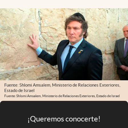
Infotechnology
Clase
Clima
Mundial 2026
Eventos Corporativos
El Cronista Studio
Mediakit
abre en nueva pestaña
Argentina
Fuente: Shlomi Amsalem, Ministerio de Relaciones Exteriores,
Estado de Israel
Fuente: Shlomi Amsalem, Ministerio de Relaciones Exteriores, Estado de Israel
¡Queremos conocerte!