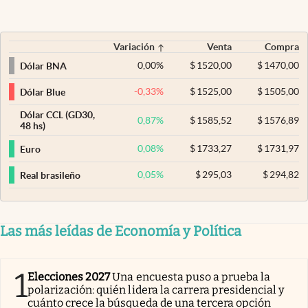
Variación
Venta
Compra
0,00
%
$
1520,00
$
1470,00
Dólar BNA
-0,33
%
$
1525,00
$
1505,00
Dólar Blue
Dólar CCL (GD30,
0,87
%
$
1585,52
$
1576,89
48 hs)
0,08
%
$
1733,27
$
1731,97
Euro
0,05
%
$
295,03
$
294,82
Real brasileño
Las más leídas de Economía y Política
1
Elecciones 2027
Una encuesta puso a prueba la
polarización: quién lidera la carrera presidencial y
cuánto crece la búsqueda de una tercera opción